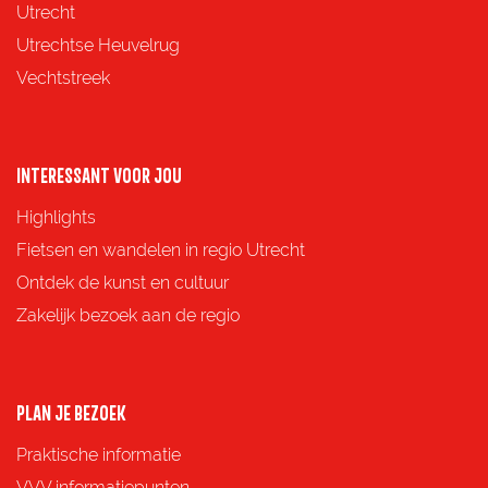
a
a
a
a
Utrecht
g
g
g
g
Utrechtse Heuvelrug
i
i
i
i
Vechtstreek
n
n
n
n
a
a
a
a
o
o
o
o
INTERESSANT VOOR JOU
p
p
p
p
Highlights
F
X
e
W
Fietsen en wandelen in regio Utrecht
a
-
h
Ontdek de kunst en cultuur
c
m
a
Zakelijk bezoek aan de regio
e
a
t
b
i
s
o
l
A
PLAN JE BEZOEK
o
p
Praktische informatie
k
p
VVV informatiepunten