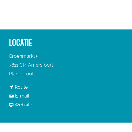
a
g
e
LOCATIE
Groenmarkt 5
3811 CP
Amersfoort
n
Plan je route
a
n
Route
a
a
n
E-mail
r
a
a
v
Website
D
r
a
a
i
D
r
n
k
i
D
D