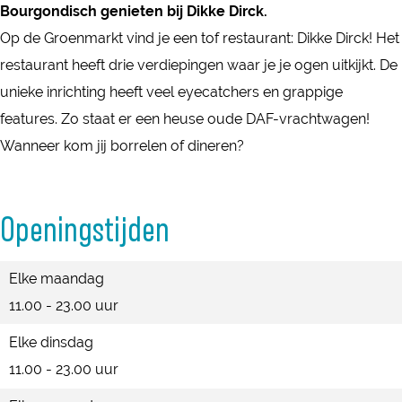
k
Bourgondisch genieten bij Dikke Dirck.
k
i
i
e
Op de Groenmarkt vind je een tof restaurant: Dikke Dirck! Het
k
k
k
D
restaurant heeft drie verdiepingen waar je je ogen uitkijkt. De
e
k
k
i
unieke inrichting heeft veel eyecatchers en grappige
D
e
e
r
features. Zo staat er een heuse oude DAF-vrachtwagen!
i
D
D
c
Wanneer kom jij borrelen of dineren?
r
i
i
k
c
r
r
k
c
c
Openingstijden
k
k
Elke maandag
11.00 - 23.00 uur
Elke dinsdag
11.00 - 23.00 uur