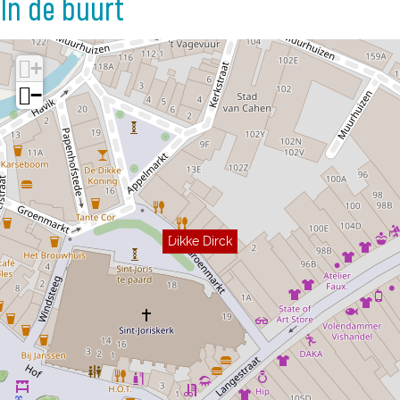
In de buurt
+
−
Dikke Dirck