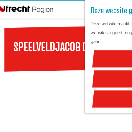
Deze website g
G
Deze website maakt ge
a
website zo goed mogel
n
gaan.
SPEELVELDJACOB CATSLAAN
a
a
r
d
e
h
o
m
e
p