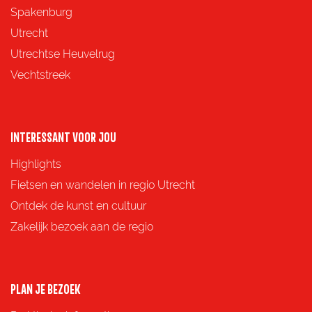
p
p
p
p
Spakenburg
a
a
a
a
Utrecht
g
g
g
g
Utrechtse Heuvelrug
i
i
i
i
Vechtstreek
n
n
n
n
a
a
a
a
o
o
o
o
INTERESSANT VOOR JOU
p
p
p
p
Highlights
F
X
e
W
Fietsen en wandelen in regio Utrecht
a
-
h
Ontdek de kunst en cultuur
c
m
a
Zakelijk bezoek aan de regio
e
a
t
b
i
s
o
l
A
PLAN JE BEZOEK
o
p