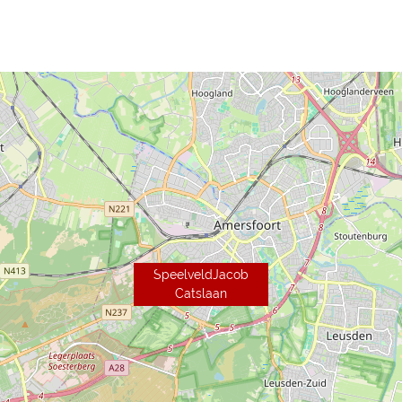
SpeelveldJacob
Catslaan