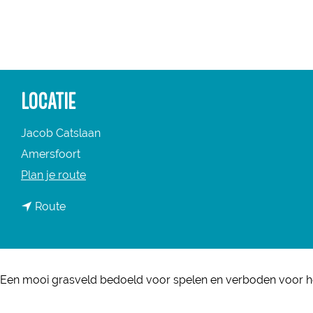
a
g
e
LOCATIE
Jacob Catslaan
Amersfoort
n
Plan je route
a
n
Route
a
a
r
a
S
r
p
Een mooi grasveld bedoeld voor spelen en verboden voor 
S
e
p