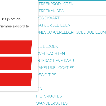
o
STREEKPRODUCTEN
e
STREEKMUSEA
k
REGIOKAART
ijk zijn om de
e
NATUURGEBIEDEN
 hiermee akkoord te
n
UNESCO WERELDERFGOED JUBILEUM
PLAN JE BEZOEK
OVERNACHTEN
INTERACTIEVE KAART
ZAKELIJKE LOCATIES
REGIO TIPS
ROUTES
FIETSROUTES
WANDELROUTES