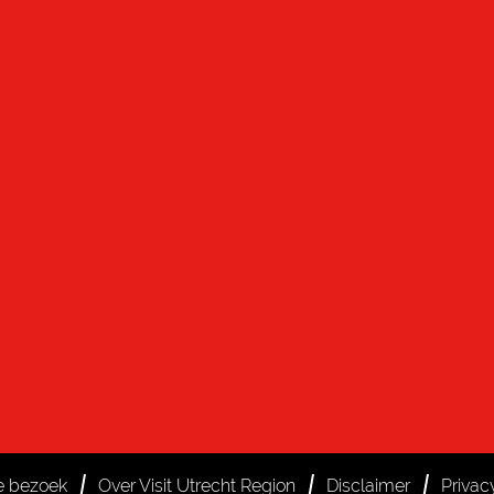
je bezoek
Over Visit Utrecht Region
Disclaimer
Privac