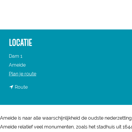
a
g
e
LOCATIE
Dam 1
Ameide
n
Plan je route
a
n
Route
a
a
r
a
O
r
u
Ameide is naar alle waarschijnlijkheid de oudste nederzettin
O
d
Ameide relatief veel monumenten, zoals het stadhuis uit 1644
u