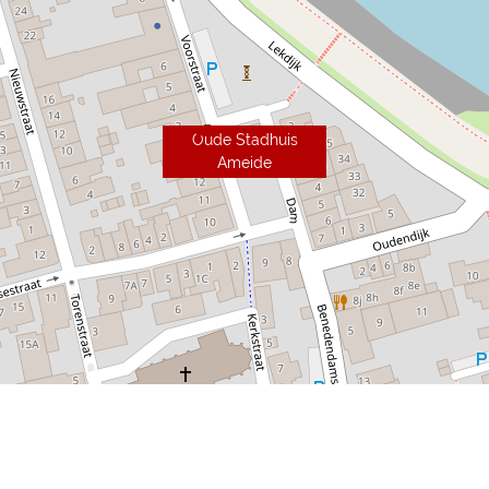
Oude Stadhuis
Ameide