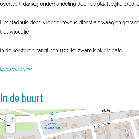
e
overleeft, dankzij onderhandeling door de plaatselijke predik
d
S
e
t
Het stadhuis deed vroeger tevens dienst als waag en gevange
S
a
trouwlocatie.
t
d
a
h
In de kerktoren hangt een 1100 kg zware klok die date…
d
u
h
i
Lees verder
u
s
i
A
s
In de buurt
m
A
e
m
i
+
e
d
−
i
e
d