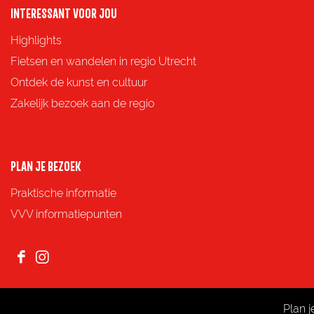
o
o
o
o
INTERESSANT VOOR JOU
p
p
p
p
Highlights
F
X
e
W
Fietsen en wandelen in regio Utrecht
a
-
h
Ontdek de kunst en cultuur
c
m
a
Zakelijk bezoek aan de regio
e
a
t
b
i
s
o
l
A
PLAN JE BEZOEK
o
p
Praktische informatie
k
p
VVV informatiepunten
F
I
a
n
c
s
Plan 