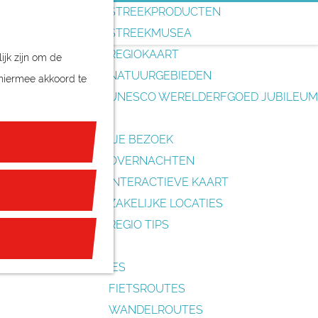
o
STREEKPRODUCTEN
e
STREEKMUSEA
k
REGIOKAART
ijk zijn om de
e
NATUURGEBIEDEN
 hiermee akkoord te
n
UNESCO WERELDERFGOED JUBILEUM
PLAN JE BEZOEK
OVERNACHTEN
INTERACTIEVE KAART
ZAKELIJKE LOCATIES
REGIO TIPS
ROUTES
FIETSROUTES
WANDELROUTES