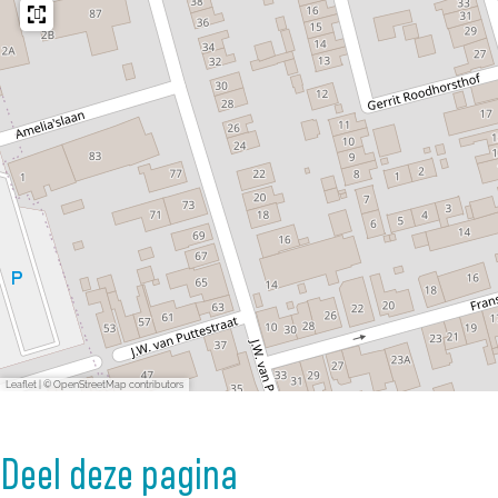
e
Leaflet
|
© OpenStreetMap contributors
Deel deze pagina