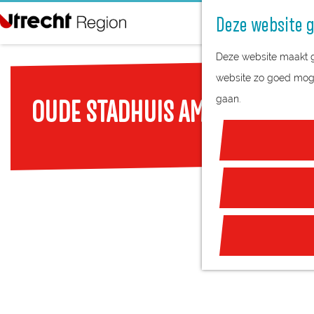
Deze website g
G
Deze website maakt ge
a
website zo goed mogel
n
gaan.
OUDE STADHUIS AMEIDE
a
a
r
d
e
h
o
m
e
p