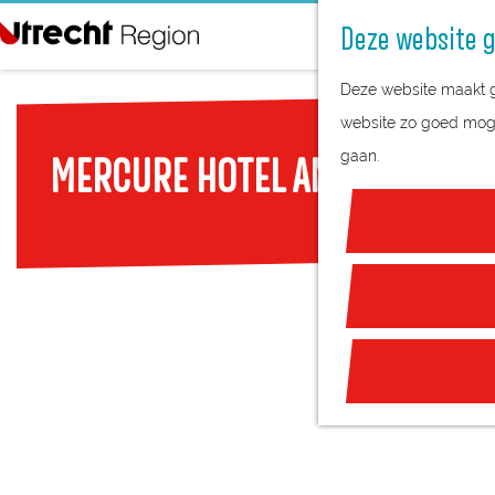
Deze website g
G
Deze website maakt ge
a
website zo goed mogel
n
gaan.
MERCURE HOTEL AMERSFOORT 
a
a
r
d
e
h
o
m
e
p