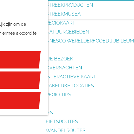
o
STREEKPRODUCTEN
e
STREEKMUSEA
k
REGIOKAART
ijk zijn om de
e
NATUURGEBIEDEN
 hiermee akkoord te
n
UNESCO WERELDERFGOED JUBILEUM
PLAN JE BEZOEK
OVERNACHTEN
INTERACTIEVE KAART
ZAKELIJKE LOCATIES
REGIO TIPS
ROUTES
FIETSROUTES
WANDELROUTES