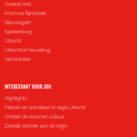
e
e
e
e
Groene Hart
z
z
z
z
Kromme Rijnstreek
e
e
e
e
Nieuwegein
p
p
p
p
Spakenburg
a
a
a
a
Utrecht
g
g
g
g
Utrechtse Heuvelrug
i
i
i
i
Vechtstreek
n
n
n
n
a
a
a
a
o
o
o
o
INTERESSANT VOOR JOU
p
p
p
p
Highlights
F
X
e
W
Fietsen en wandelen in regio Utrecht
a
-
h
Ontdek de kunst en cultuur
c
m
a
Zakelijk bezoek aan de regio
e
a
t