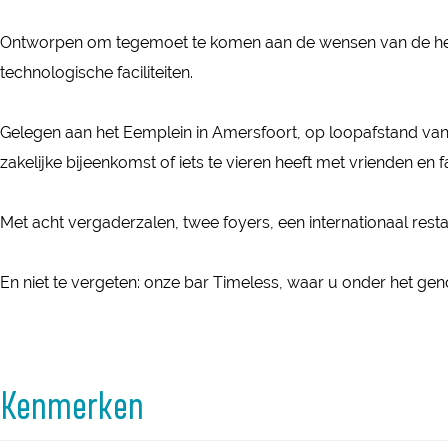
c
u
r
e
M
u
Ontworpen om tegemoet te komen aan de wensen van de heden
r
c
r
e
r
technologische faciliteiten.
e
u
c
r
e
H
r
u
c
H
Gelegen aan het Eemplein in Amersfoort, op loopafstand van h
o
e
r
u
o
zakelijke bijeenkomst of iets te vieren heeft met vrienden en fa
t
H
e
r
t
e
o
H
e
e
Met acht vergaderzalen, twee foyers, een internationaal rest
l
t
o
H
l
A
e
t
o
A
En niet te vergeten: onze bar Timeless, waar u onder het geno
m
l
e
t
m
e
A
l
e
e
r
m
A
l
r
s
e
m
A
Kenmerken
s
f
r
e
m
f
o
s
r
e