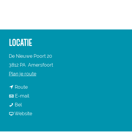
a
g
e
LOCATIE
De Nieuwe Poort 20
3812 PA
Amersfoort
n
Plan je route
a
n
Route
a
a
n
E-mail
r
M
a
a
Bel
M
e
r
a
v
Website
e
r
M
r
a
r
c
e
M
n