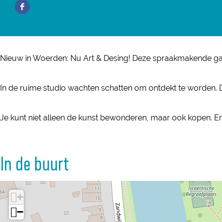
A
F
r
u
N
n
r
a
t
A
u
N
t
c
&
r
A
u
&
e
D
t
r
A
Nieuw in Woerden: Nu Art & Desing! Deze spraakmakende gal
D
b
e
&
t
r
e
o
s
D
&
t
In de ruime studio wachten schatten om ontdekt te worden. D
s
o
i
e
D
&
i
k
g
s
e
D
Je kunt niet alleen de kunst bewonderen, maar ook kopen. Er
g
N
n
i
s
e
n
u
g
i
s
In de buurt
A
n
g
i
r
n
g
t
n
+
&
−
D