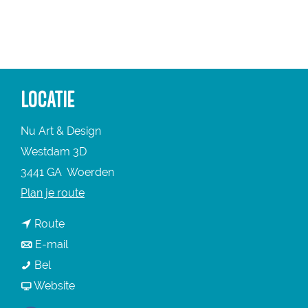
a
g
e
LOCATIE
Nu Art & Design
Westdam 3D
3441 GA
Woerden
n
Plan je route
a
n
Route
a
a
n
E-mail
r
N
a
a
Bel
N
u
r
a
v
Website
u
A
N
r
a