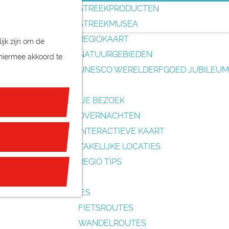
o
STREEKPRODUCTEN
e
STREEKMUSEA
k
REGIOKAART
ijk zijn om de
e
NATUURGEBIEDEN
 hiermee akkoord te
n
UNESCO WERELDERFGOED JUBILEUM
PLAN JE BEZOEK
OVERNACHTEN
INTERACTIEVE KAART
ZAKELIJKE LOCATIES
REGIO TIPS
ROUTES
FIETSROUTES
WANDELROUTES