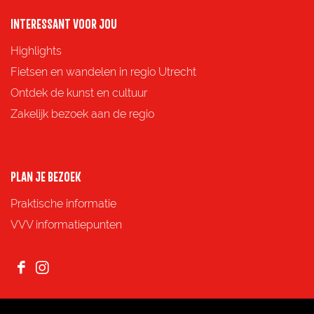
a
a
a
a
o
o
o
o
INTERESSANT VOOR JOU
p
p
p
p
Highlights
F
X
e
W
Fietsen en wandelen in regio Utrecht
a
-
h
Ontdek de kunst en cultuur
c
m
a
Zakelijk bezoek aan de regio
e
a
t
b
i
s
o
l
A
PLAN JE BEZOEK
o
p
Praktische informatie
k
p
VVV informatiepunten
F
I
a
n