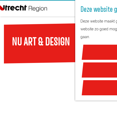
Deze website g
G
Deze website maakt ge
a
website zo goed mogel
n
gaan.
NU ART & DESIGN
a
a
r
d
e
h
o
m
e
p