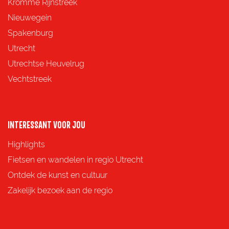
z
z
z
z
Kromme Rijnstreek
e
e
e
e
Nieuwegein
p
p
p
p
Spakenburg
a
a
a
a
Utrecht
g
g
g
g
Utrechtse Heuvelrug
i
i
i
i
Vechtstreek
n
n
n
n
a
a
a
a
o
o
o
o
INTERESSANT VOOR JOU
p
p
p
p
Highlights
F
X
e
W
Fietsen en wandelen in regio Utrecht
a
-
h
Ontdek de kunst en cultuur
c
m
a
Zakelijk bezoek aan de regio
e
a
t
b
i
s