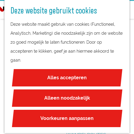
STREEKPRODUCTEN
o
Deze website gebruikt cookies
STREEKMUSEA
e
G
REGIOKAART
k
Deze website maakt gebruik van cookies (Functioneel,
a
NATUURGEBIEDEN
e
Analytisch, Marketing) die noodzakelijk zijn om de website
n
UNESCO WERELDERFGOED
n
zo goed mogelijk te laten functioneren. Door op
a
LOOSDRECHTSE
JUBILEUM
accepteren te klikken, geef je aan hiermee akkoord te
a
PLASSEN
gaan.
r
PLAN JE BEZOEK
d
OVERNACHTEN
Alles accepteren
e
INTERACTIEVE KAART
h
ZAKELIJKE LOCATIES
o
Alleen noodzakelijk
REGIO TIPS
m
e
ROUTES
Voorkeuren aanpassen
p
FIETSROUTES
a