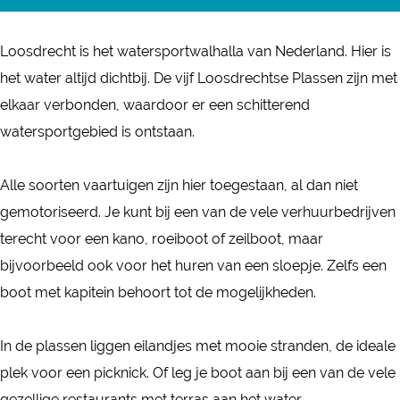
L
o
o
s
Loosdrecht is het watersportwalhalla van Nederland. Hier is
o
d
het water altijd dichtbij. De vijf Loosdrechtse Plassen zijn met
s
r
elkaar verbonden, waardoor er een schitterend
d
e
watersportgebied is ontstaan.
r
c
e
h
Alle soorten vaartuigen zijn hier toegestaan, al dan niet
c
t
gemotoriseerd. Je kunt bij een van de vele verhuurbedrijven
h
s
terecht voor een kano, roeiboot of zeilboot, maar
t
e
bijvoorbeeld ook voor het huren van een sloepje. Zelfs een
s
P
boot met kapitein behoort tot de mogelijkheden.
e
l
P
a
In de plassen liggen eilandjes met mooie stranden, de ideale
l
s
plek voor een picknick. Of leg je boot aan bij een van de vele
a
s
gezellige restaurants met terras aan het water.