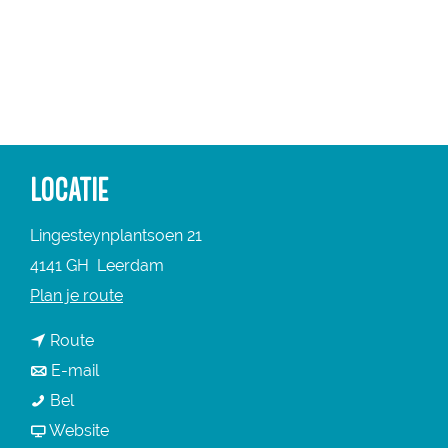
a
g
e
LOCATIE
Lingesteynplantsoen 21
4141 GH
Leerdam
n
Plan je route
a
n
Route
a
a
n
E-mail
r
A
a
a
Bel
A
q
r
a
v
Website
q