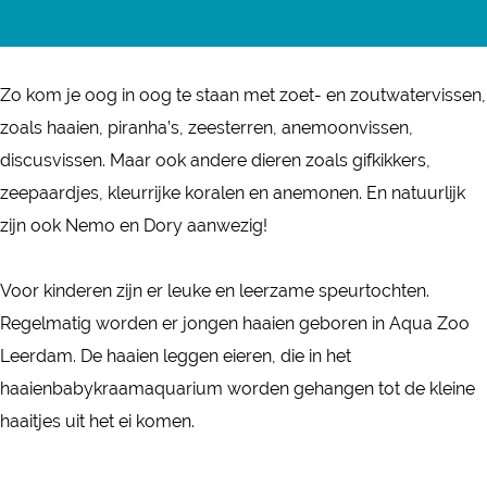
u
A
r
a
u
a
q
A
n
a
Z
u
q
A
Z
Zo kom je oog in oog te staan met zoet- en zoutwatervissen,
o
a
u
q
o
zoals haaien, piranha’s, zeesterren, anemoonvissen,
o
Z
a
u
o
discusvissen. Maar ook andere dieren zoals gifkikkers,
L
o
Z
a
L
zeepaardjes, kleurrijke koralen en anemonen. En natuurlijk
e
o
o
Z
e
zijn ook Nemo en Dory aanwezig!
e
L
o
o
e
r
e
L
o
r
Voor kinderen zijn er leuke en leerzame speurtochten.
d
e
e
L
d
Regelmatig worden er jongen haaien geboren in Aqua Zoo
a
r
e
e
a
Leerdam. De haaien leggen eieren, die in het
m
d
r
e
m
haaienbabykraamaquarium worden gehangen tot de kleine
a
d
r
haaitjes uit het ei komen.
m
a
d
m
a