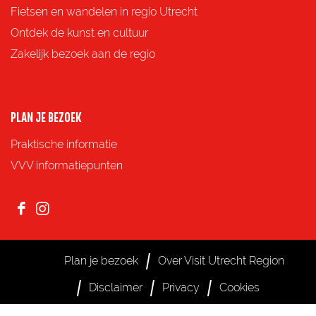
F
X
e
W
Fietsen en wandelen in regio Utrecht
a
-
h
Ontdek de kunst en cultuur
c
m
a
Zakelijk bezoek aan de regio
e
a
t
b
i
s
o
l
A
PLAN JE BEZOEK
o
p
Praktische informatie
k
p
VVV informatiepunten
F
I
a
n
c
s
Plan je bezoek
Over Visit Utrecht Region
e
t
Disclaimer
Privacy
Cookies
b
a