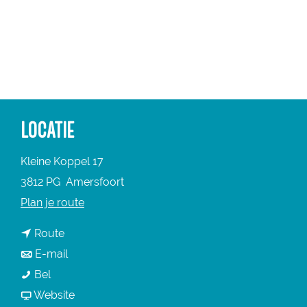
a
g
e
LOCATIE
Kleine Koppel 17
3812 PG
Amersfoort
n
Plan je route
a
n
Route
a
a
n
E-mail
r
D
a
a
Bel
D
e
r
a
v
Website
e