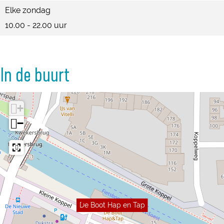
Elke zondag
10.00 - 22.00 uur
In de buurt
+
−
De Boot Hap en Tap