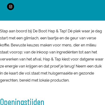
B
D
r
a
B
I
o
e
D
n
o
n
o
B
e
D
o
s
t
o
B
e
t
t
H
o
o
B
Stap aan boord bij De Boot Hap & Tap! Dé plek waar je dag
H
a
a
t
o
o
start met een glimlach, een taartje en de geur van verse
a
g
p
H
t
o
koffie. Bewuste keuzes maken voor mens, dier en milieu
p
r
e
a
H
t
staat voorop; van de inkoop van ingrediënten tot aan het
e
a
n
p
a
H
verwerken van het afval. Hap & Tap kiest voor datgene waar
n
m
T
e
p
a
ze energie van krijgen en dat proef je terug! Neem een duik
T
D
a
n
e
p
in de kaart die vol staat met huisgemaakte en gezonde
a
e
p
T
n
e
gerechten, bereid met lokale producten.
p
B
a
T
n
o
p
a
T
Openingstijden
o
p
a