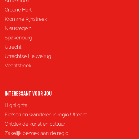
Amersfoort
e
e
e
e
Groene Hart
z
z
z
z
Kromme Rijnstreek
e
e
e
e
Nieuwegein
p
p
p
p
Spakenburg
a
a
a
a
Utrecht
g
g
g
g
Utrechtse Heuvelrug
i
i
i
i
Vechtstreek
n
n
n
n
a
a
a
a
o
o
o
o
INTERESSANT VOOR JOU
p
p
p
p
Highlights
F
X
e
W
Fietsen en wandelen in regio Utrecht
a
-
h
Ontdek de kunst en cultuur
c
m
a
Zakelijk bezoek aan de regio