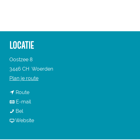
a
g
e
LOCATIE
Oostzee 8
3446 CH
Woerden
n
Plan je route
a
n
Route
a
a
n
E-mail
r
D
a
a
Bel
D
e
r
a
v
Website
e
P
D
r
a
P
r
e
D
n