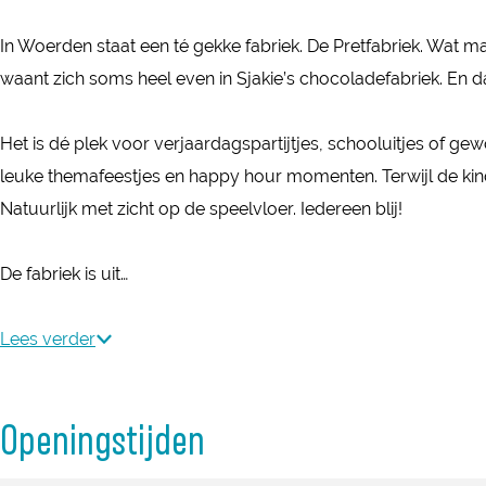
r
e
P
e
D
e
In Woerden staat een té gekke fabriek. De Pretfabriek. Wat ma
t
r
P
e
t
waant zich soms heel even in Sjakie’s chocoladefabriek. En da
f
e
r
P
f
a
t
e
r
a
Het is dé plek voor verjaardagspartijtjes, schooluitjes of g
b
f
t
e
b
leuke themafeestjes en happy hour momenten. Terwijl de kinde
r
a
f
t
r
Natuurlijk met zicht op de speelvloer. Iedereen blij!
i
b
a
f
i
e
r
b
a
e
De fabriek is uit…
k
i
r
b
k
e
i
r
Lees verder
k
e
i
k
e
k
Openingstijden