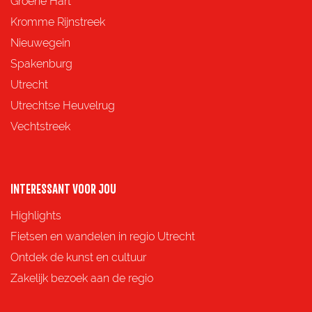
Groene Hart
z
z
z
z
Kromme Rijnstreek
e
e
e
e
Nieuwegein
p
p
p
p
Spakenburg
a
a
a
a
Utrecht
g
g
g
g
Utrechtse Heuvelrug
i
i
i
i
Vechtstreek
n
n
n
n
a
a
a
a
o
o
o
o
INTERESSANT VOOR JOU
p
p
p
p
Highlights
F
X
e
W
Fietsen en wandelen in regio Utrecht
a
-
h
Ontdek de kunst en cultuur
c
m
a
Zakelijk bezoek aan de regio
e
a
t