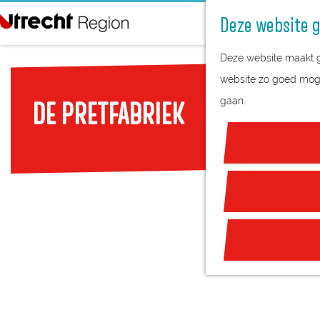
Deze website g
G
Deze website maakt ge
a
website zo goed mogel
n
gaan.
DE PRETFABRIEK
a
a
r
d
e
h
o
m
e
p