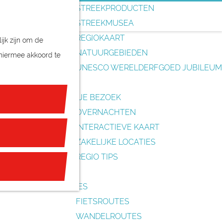
o
STREEKPRODUCTEN
e
STREEKMUSEA
k
REGIOKAART
ijk zijn om de
e
NATUURGEBIEDEN
 hiermee akkoord te
n
UNESCO WERELDERFGOED JUBILEUM
PLAN JE BEZOEK
OVERNACHTEN
INTERACTIEVE KAART
ZAKELIJKE LOCATIES
REGIO TIPS
ROUTES
FIETSROUTES
WANDELROUTES