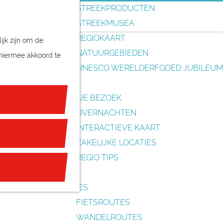
o
STREEKPRODUCTEN
e
STREEKMUSEA
k
REGIOKAART
ijk zijn om de
e
NATUURGEBIEDEN
 hiermee akkoord te
n
UNESCO WERELDERFGOED JUBILEUM
PLAN JE BEZOEK
OVERNACHTEN
INTERACTIEVE KAART
ZAKELIJKE LOCATIES
REGIO TIPS
ROUTES
FIETSROUTES
WANDELROUTES