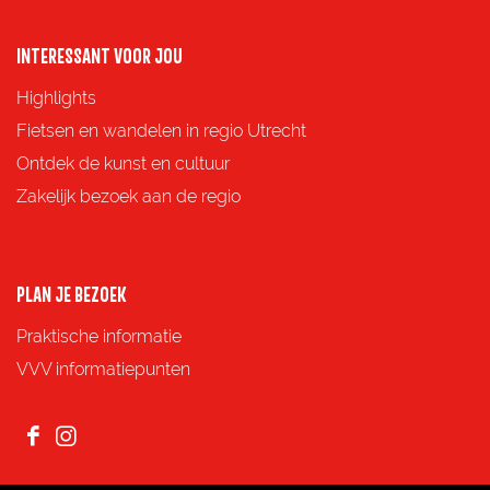
a
a
a
a
o
o
o
o
INTERESSANT VOOR JOU
p
p
p
p
Highlights
F
X
e
W
Fietsen en wandelen in regio Utrecht
a
-
h
Ontdek de kunst en cultuur
c
m
a
Zakelijk bezoek aan de regio
e
a
t
b
i
s
o
l
A
PLAN JE BEZOEK
o
p
Praktische informatie
k
p
VVV informatiepunten
F
I
a
n