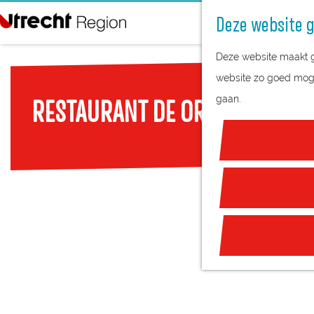
Deze website g
G
Deze website maakt ge
a
website zo goed mogel
n
gaan.
RESTAURANT DE ORANJERIE - 
a
a
r
d
e
h
o
m
e
p