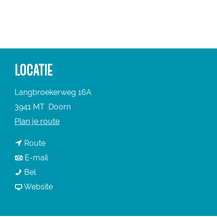
a
g
e
LOCATIE
Langbroekerweg 16A
3941 MT
Doorn
n
Plan je route
a
n
Route
a
a
n
E-mail
r
R
a
a
Bel
R
e
r
a
v
Website
e
s
R
r
a
s
t
e
R
n