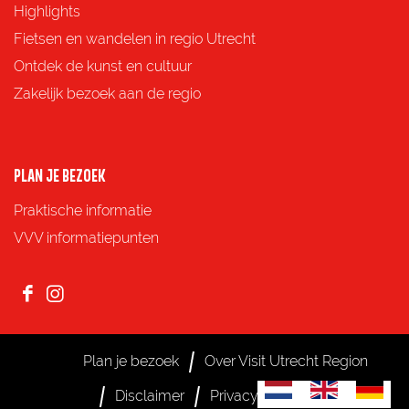
p
p
p
p
Highlights
F
X
e
W
Fietsen en wandelen in regio Utrecht
a
-
h
Ontdek de kunst en cultuur
c
m
a
Zakelijk bezoek aan de regio
e
a
t
b
i
s
o
l
A
PLAN JE BEZOEK
o
p
Praktische informatie
k
p
VVV informatiepunten
F
I
a
n
c
s
Plan je bezoek
Over Visit Utrecht Region
e
t
S
G
G
Disclaimer
Privacy
Cookies