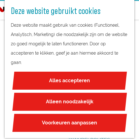
STREEKPRODUCTEN
o
Deze website gebruikt cookies
STREEKMUSEA
e
G
REGIOKAART
k
Deze website maakt gebruik van cookies (Functioneel,
a
NATUURGEBIEDEN
e
Analytisch, Marketing) die noodzakelijk zijn om de website
n
UNESCO WERELDERFGOED
n
zo goed mogelijk te laten functioneren. Door op
a
IJSSALON DE
JUBILEUM
accepteren te klikken, geef je aan hiermee akkoord te
a
IJSMEESTER
gaan.
r
PLAN JE BEZOEK
d
OVERNACHTEN
Alles accepteren
e
INTERACTIEVE KAART
h
ZAKELIJKE LOCATIES
o
Alleen noodzakelijk
REGIO TIPS
m
e
ROUTES
Voorkeuren aanpassen
p
FIETSROUTES
a