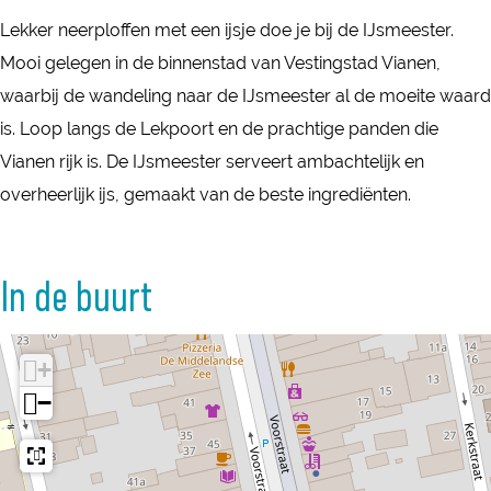
s
I
s
Lekker neerploffen met een ijsje doe je bij de IJsmeester.
a
J
s
Mooi gelegen in de binnenstad van Vestingstad Vianen,
l
s
a
waarbij de wandeling naar de IJsmeester al de moeite waard
o
s
l
is. Loop langs de Lekpoort en de prachtige panden die
n
a
o
Vianen rijk is. De IJsmeester serveert ambachtelijk en
D
l
n
overheerlijk ijs, gemaakt van de beste ingrediënten.
e
o
D
I
n
e
J
D
In de buurt
I
s
e
J
m
I
s
+
e
J
m
−
e
s
e
s
m
e
t
e
s