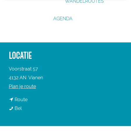
WANDELROUTES
g
e
AGENDA
LOCATIE
Voorstraat 57
4132 AN
Vianen
n
Plan je route
a
n
Route
a
I
a
Bel
r
J
a
I
s
r
J