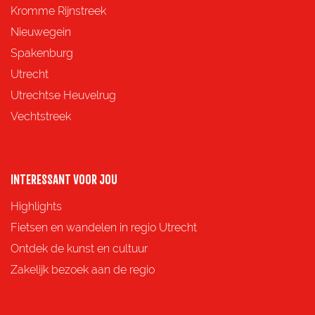
z
z
z
z
Kromme Rijnstreek
e
e
e
e
Nieuwegein
p
p
p
p
Spakenburg
a
a
a
a
Utrecht
g
g
g
g
Utrechtse Heuvelrug
i
i
i
i
Vechtstreek
n
n
n
n
a
a
a
a
o
o
o
o
INTERESSANT VOOR JOU
p
p
p
p
Highlights
F
X
e
W
Fietsen en wandelen in regio Utrecht
a
-
h
Ontdek de kunst en cultuur
c
m
a
Zakelijk bezoek aan de regio
e
a
t
b
i
s