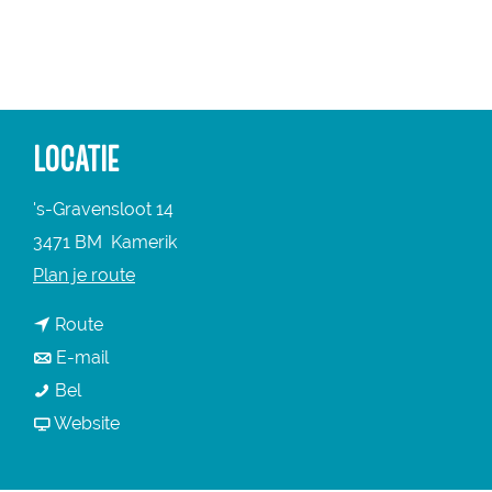
a
g
e
LOCATIE
's-Gravensloot 14
3471 BM
Kamerik
n
Plan je route
a
n
Route
a
a
n
E-mail
r
B
a
a
Bel
B
o
r
a
v
Website
o
e
B
r
a
e
r
o
B
n