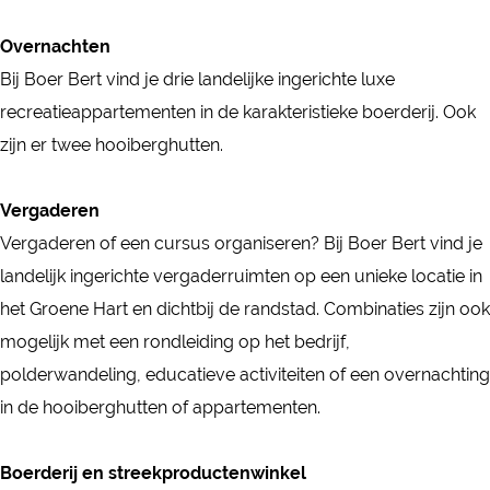
r
B
e
o
B
B
Overnachten
e
r
e
o
e
Bij Boer Bert vind je drie landelijke ingerichte luxe
r
B
r
e
r
recreatieappartementen in de karakteristieke boerderij. Ook
t
e
B
r
t
zijn er twee hooiberghutten.
r
e
B
t
r
e
Vergaderen
t
r
Vergaderen of een cursus organiseren? Bij Boer Bert vind je
t
landelijk ingerichte vergaderruimten op een unieke locatie in
het Groene Hart en dichtbij de randstad. Combinaties zijn ook
mogelijk met een rondleiding op het bedrijf,
polderwandeling, educatieve activiteiten of een overnachting
in de hooiberghutten of appartementen.
Boerderij en streekproductenwinkel