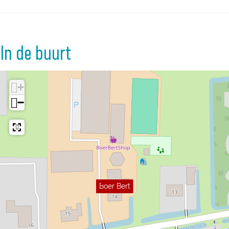
In de buurt
+
−
Boer Bert