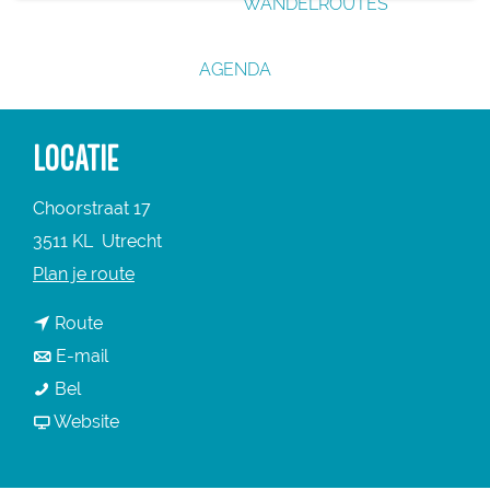
WANDELROUTES
g
e
AGENDA
LOCATIE
Choorstraat 17
3511 KL
Utrecht
n
Plan je route
a
n
Route
a
a
n
E-mail
r
C
a
a
Bel
C
o
r
a
v
Website
o
c
C
r
a
c
o
o
C
n