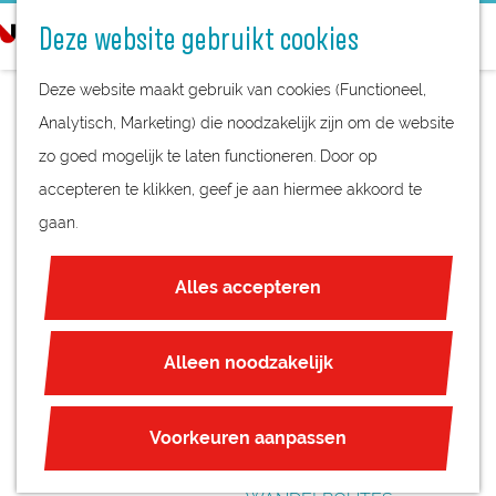
STREEKPRODUCTEN
o
Deze website gebruikt cookies
STREEKMUSEA
e
G
REGIOKAART
k
Deze website maakt gebruik van cookies (Functioneel,
a
NATUURGEBIEDEN
e
Analytisch, Marketing) die noodzakelijk zijn om de website
n
UNESCO WERELDERFGOED
n
zo goed mogelijk te laten functioneren. Door op
a
COCON
JUBILEUM
accepteren te klikken, geef je aan hiermee akkoord te
a
gaan.
r
PLAN JE BEZOEK
d
OVERNACHTEN
Alles accepteren
e
INTERACTIEVE KAART
h
ZAKELIJKE LOCATIES
o
Alleen noodzakelijk
REGIO TIPS
m
e
ROUTES
Voorkeuren aanpassen
p
FIETSROUTES
a