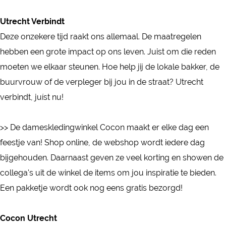
o
n
c
o
C
n
Utrecht Verbindt
o
c
o
Deze onzekere tijd raakt ons allemaal. De maatregelen
n
o
c
hebben een grote impact op ons leven. Juist om die reden
n
o
moeten we elkaar steunen. Hoe help jij de lokale bakker, de
n
buurvrouw of de verpleger bij jou in de straat? Utrecht
verbindt, juíst nu!
>> De dameskledingwinkel Cocon maakt er elke dag een
feestje van! Shop online, de webshop wordt iedere dag
bijgehouden. Daarnaast geven ze veel korting en showen de
collega's uit de winkel de items om jou inspiratie te bieden.
Een pakketje wordt ook nog eens gratis bezorgd!
Cocon Utrecht