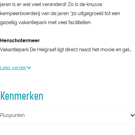
t
n
i
H
e
D
jaren is er wel veel veranderd! Zo is de knusse
i
i
t
g
e
H
e
kampeerboerderij van de jaren ’30 uitgegroeid tot een
g
e
i
r
i
e
H
gezellig vakantiepark met veel faciliteiten.
r
p
e
a
g
i
e
a
a
p
a
r
g
i
Henschotermeer
a
r
a
f
a
r
g
Vakantiepark De Heigraaf ligt direct naast het mooie en gel…
f
k
r
a
a
r
D
k
f
a
a
Lees verder
e
D
f
a
H
e
f
Kenmerken
e
H
i
e
g
i
Pluspunten
r
g
a
r