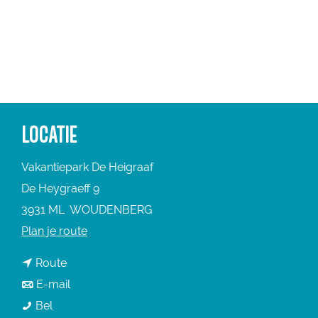
a
g
e
LOCATIE
Vakantiepark De Heigraaf
De Heygraeff 9
3931 ML
WOUDENBERG
n
Plan je route
a
n
Route
a
a
n
E-mail
r
V
a
a
Bel
V