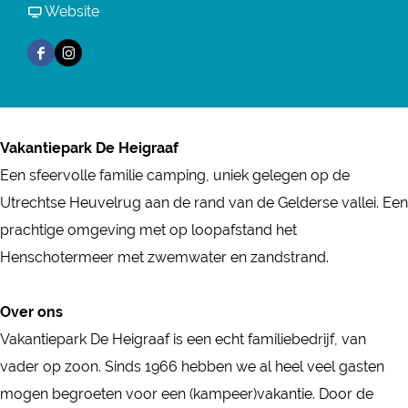
a
r
a
v
Website
a
k
V
r
a
k
F
I
a
a
V
n
a
a
n
n
k
a
V
n
c
s
t
a
k
a
t
e
t
i
n
a
k
Vakantiepark De Heigraaf
i
b
a
e
t
n
a
Een sfeervolle familie camping, uniek gelegen op de
e
o
g
p
i
t
n
Utrechtse Heuvelrug aan de rand van de Gelderse vallei. Een
p
o
r
a
e
i
t
prachtige omgeving met op loopafstand het
a
k
a
r
p
e
i
Henschotermeer met zwemwater en zandstrand.
r
V
m
k
a
p
e
k
a
V
D
r
a
p
Over ons
D
k
a
e
k
r
a
Vakantiepark De Heigraaf is een echt familiebedrijf, van
e
a
k
H
D
k
r
vader op zoon. Sinds 1966 hebben we al heel veel gasten
H
n
a
e
e
D
k
mogen begroeten voor een (kampeer)vakantie. Door de
e