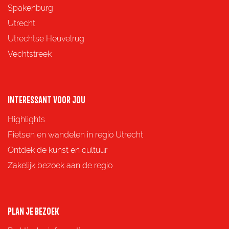
p
p
p
p
Spakenburg
a
a
a
a
Utrecht
g
g
g
g
Utrechtse Heuvelrug
i
i
i
i
Vechtstreek
n
n
n
n
a
a
a
a
o
o
o
o
INTERESSANT VOOR JOU
p
p
p
p
Highlights
F
X
e
W
Fietsen en wandelen in regio Utrecht
a
-
h
Ontdek de kunst en cultuur
c
m
a
Zakelijk bezoek aan de regio
e
a
t
b
i
s
o
l
A
PLAN JE BEZOEK
o
p