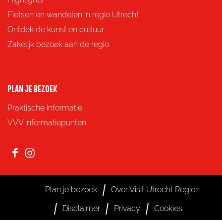
F
X
e
W
Fietsen en wandelen in regio Utrecht
a
-
h
Ontdek de kunst en cultuur
c
m
a
Zakelijk bezoek aan de regio
e
a
t
b
i
s
o
l
A
PLAN JE BEZOEK
o
p
Praktische informatie
k
p
VVV informatiepunten
F
I
a
n
c
s
Plan je bezoek
Over Visit Utrecht Region
e
t
Disclaimer
Privacy
Cookies
b
a