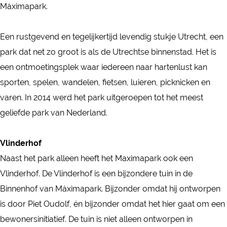
i
Máximapark.
x
x
m
i
i
a
Een rustgevend en tegelijkertijd levendig stukje Utrecht, een
m
m
p
park dat net zo groot is als de Utrechtse binnenstad. Het is
a
a
a
een ontmoetingsplek waar iedereen naar hartenlust kan
p
p
r
sporten, spelen, wandelen, fietsen, luieren, picknicken en
a
a
k
varen. In 2014 werd het park uitgeroepen tot het meest
r
r
geliefde park van Nederland.
k
k
Vlinderhof
Naast het park alleen heeft het Maximapark ook een
Vlinderhof. De Vlinderhof is een bijzondere tuin in de
Binnenhof van Máximapark. Bijzonder omdat hij ontworpen
is door Piet Oudolf, én bijzonder omdat het hier gaat om een
bewonersinitiatief. De tuin is niet alleen ontworpen in