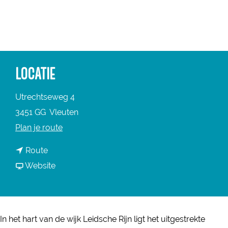
a
g
e
LOCATIE
Utrechtseweg 4
3451 GG
Vleuten
n
Plan je route
a
n
Route
a
a
v
Website
r
a
a
M
r
n
á
M
M
x
In het hart van de wijk Leidsche Rijn ligt het uitgestrekte
á
á