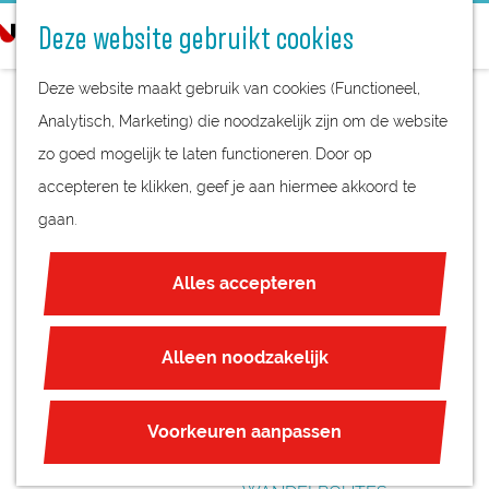
STREEKPRODUCTEN
o
Deze website gebruikt cookies
STREEKMUSEA
e
G
REGIOKAART
k
Deze website maakt gebruik van cookies (Functioneel,
a
NATUURGEBIEDEN
e
Analytisch, Marketing) die noodzakelijk zijn om de website
n
UNESCO WERELDERFGOED
n
zo goed mogelijk te laten functioneren. Door op
a
MUSEUM MILITAIRE
JUBILEUM
accepteren te klikken, geef je aan hiermee akkoord te
a
TRADITIE
gaan.
r
PLAN JE BEZOEK
d
OVERNACHTEN
Alles accepteren
e
INTERACTIEVE KAART
h
ZAKELIJKE LOCATIES
o
Alleen noodzakelijk
REGIO TIPS
m
e
ROUTES
Voorkeuren aanpassen
p
FIETSROUTES
a