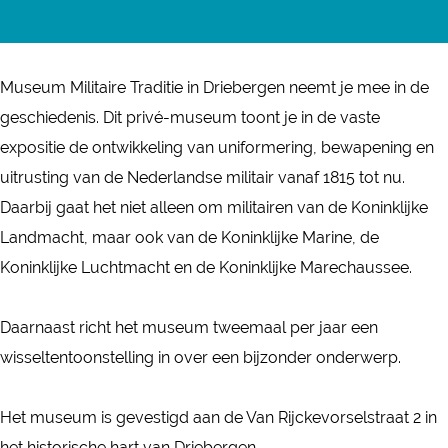
s
M
r
a
s
e
u
M
n
e
u
s
u
M
u
Museum Militaire Traditie in Driebergen neemt je mee in de
m
e
s
u
m
geschiedenis. Dit privé-museum toont je in de vaste
M
u
e
s
M
expositie de ontwikkeling van uniformering, bewapening en
i
m
u
e
i
uitrusting van de Nederlandse militair vanaf 1815 tot nu.
l
M
m
u
l
Daarbij gaat het niet alleen om militairen van de Koninklijke
i
i
M
m
i
Landmacht, maar ook van de Koninklijke Marine, de
t
l
i
M
t
Koninklijke Luchtmacht en de Koninklijke Marechaussee.
a
i
l
i
a
i
t
i
l
i
Daarnaast richt het museum tweemaal per jaar een
r
a
t
i
r
wisseltentoonstelling in over een bijzonder onderwerp.
e
i
a
t
e
T
r
i
a
T
Het museum is gevestigd aan de Van Rijckevorselstraat 2 in
r
e
r
i
r
het historische hart van Driebergen.