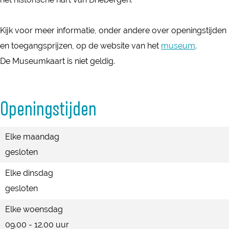
a
T
e
r
a
d
r
T
e
d
Kijk voor meer informatie, onder andere over openingstijden
i
a
r
T
i
en toegangsprijzen, op de website van het
museum
.
t
d
a
r
t
De Museumkaart is niet geldig.
i
i
d
a
i
e
t
i
d
e
i
t
i
Openingstijden
e
i
t
e
i
Elke maandag
e
gesloten
Elke dinsdag
gesloten
Elke woensdag
09.00 - 12.00 uur