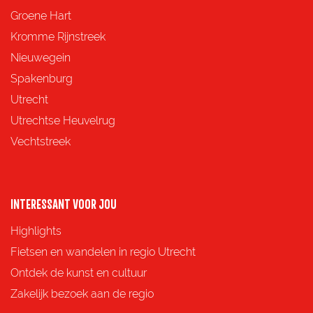
e
e
e
e
Groene Hart
z
z
z
z
Kromme Rijnstreek
e
e
e
e
Nieuwegein
p
p
p
p
Spakenburg
a
a
a
a
Utrecht
g
g
g
g
Utrechtse Heuvelrug
i
i
i
i
Vechtstreek
n
n
n
n
a
a
a
a
o
o
o
o
INTERESSANT VOOR JOU
p
p
p
p
Highlights
F
X
e
W
Fietsen en wandelen in regio Utrecht
a
-
h
Ontdek de kunst en cultuur
c
m
a
Zakelijk bezoek aan de regio
e
a
t