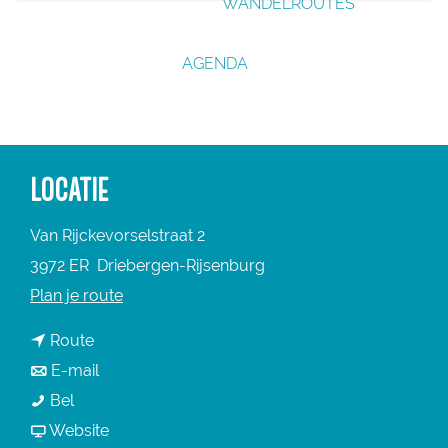
WANDELROUTES
g
e
AGENDA
LOCATIE
Van Rijckevorselstraat 2
3972 ER
Driebergen-Rijsenburg
n
Plan je route
a
n
Route
a
a
n
E-mail
r
M
a
a
Bel
M
u
r
a
v
Website
u