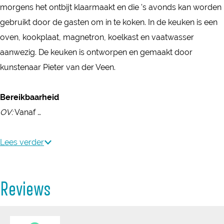
t
k
morgens het ontbijt klaarmaakt en die 's avonds kan worden
r
gebruikt door de gasten om in te koken. In de keuken is een
a
oven, kookplaat, magnetron, koelkast en vaatwasser
l
aanwezig. De keuken is ontworpen en gemaakt door
P
kunstenaar Pieter van der Veen.
a
r
Bereikbaarheid
k
OV:
Vanaf …
Lees verder
Reviews