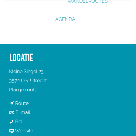
WANDELROUTES
g
e
AGENDA
LOCATIE
Kleine Singel 23
3572 CG
Utrecht
n
Plan je route
a
n
Route
a
a
n
E-mail
r
B
a
a
Bel
B
&
r
a
v
Website
&