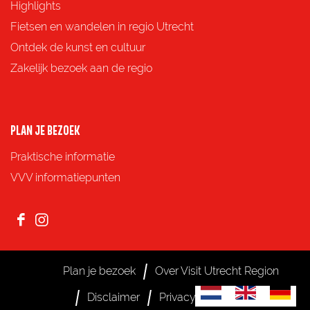
Highlights
F
X
e
W
Fietsen en wandelen in regio Utrecht
a
-
h
Ontdek de kunst en cultuur
c
m
a
Zakelijk bezoek aan de regio
e
a
t
b
i
s
o
l
A
PLAN JE BEZOEK
o
p
Praktische informatie
k
p
VVV informatiepunten
F
I
a
n
c
s
Plan je bezoek
Over Visit Utrecht Region
e
t
S
G
G
Disclaimer
Privacy
Cookies