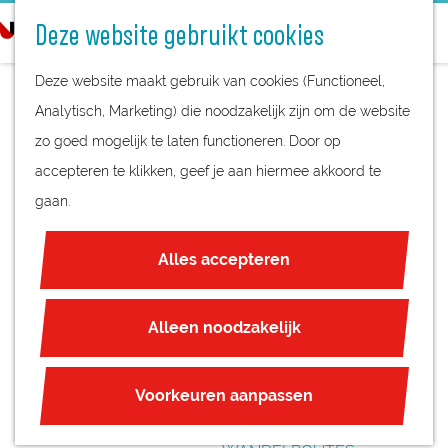
STREEKPRODUCTEN
o
Deze website gebruikt cookies
STREEKMUSEA
e
G
REGIOKAART
k
Deze website maakt gebruik van cookies (Functioneel,
a
NATUURGEBIEDEN
e
Analytisch, Marketing) die noodzakelijk zijn om de website
n
UNESCO WERELDERFGOED
n
zo goed mogelijk te laten functioneren. Door op
a
B&B CENTRAL
JUBILEUM
accepteren te klikken, geef je aan hiermee akkoord te
a
PARK
gaan.
r
PLAN JE BEZOEK
d
OVERNACHTEN
Alles accepteren
e
INTERACTIEVE KAART
h
ZAKELIJKE LOCATIES
o
Alleen noodzakelijk
REGIO TIPS
m
e
ROUTES
Voorkeuren aanpassen
p
FIETSROUTES
a