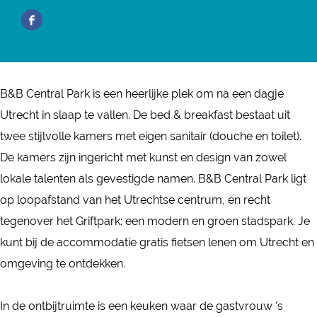
B
B
r
a
B
F
C
&
B
n
C
a
e
B
&
B
e
c
n
C
B
&
n
e
t
e
C
B
B&B Central Park is een heerlijke plek om na een dagje
t
b
r
n
e
C
Utrecht in slaap te vallen. De bed & breakfast bestaat uit
r
o
a
t
n
e
twee stijlvolle kamers met eigen sanitair (douche en toilet).
a
o
l
r
t
n
De kamers zijn ingericht met kunst en design van zowel
l
k
P
a
r
t
lokale talenten als gevestigde namen. B&B Central Park ligt
P
B
a
l
a
r
op loopafstand van het Utrechtse centrum, en recht
a
&
r
P
l
a
tegenover het Griftpark: een modern en groen stadspark. Je
r
B
k
a
P
l
kunt bij de accommodatie gratis fietsen lenen om Utrecht en
k
C
r
a
P
omgeving te ontdekken.
e
k
r
a
n
k
r
In de ontbijtruimte is een keuken waar de gastvrouw 's