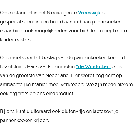
P
r
a
Ons restaurant in het Nieuwegense
Vreeswijk
is
P
n
gespecialiseerd in een breed aanbod aan pannekoeken
a
n
maar biedt ook mogelijkheden voor high tea, recepties en
n
e
kinderfeestjes.
n
n
e
k
Ons meel voor het beslag van de pannenkoeken komt uit
n
o
IJsselstein, daar staat korenmolen
“de Windotter”
en is 1
k
e
van de grootste van Nederland. Hier wordt nog echt op
o
k
ambachtelijke manier meel verkregen). We zijn mede hierom
e
r
ook erg trots op ons eindproduct.
k
e
r
s
Bij ons kunt u uiteraard ook glutenvrije en lactosevrije
e
t
pannenkoeken krijgen.
s
a
t