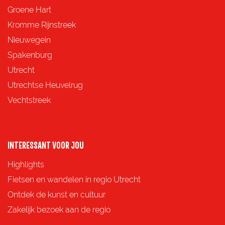
e
e
e
e
Groene Hart
z
z
z
z
Kromme Rijnstreek
e
e
e
e
Nieuwegein
p
p
p
p
Spakenburg
a
a
a
a
Utrecht
g
g
g
g
Utrechtse Heuvelrug
i
i
i
i
Vechtstreek
n
n
n
n
a
a
a
a
o
o
o
o
INTERESSANT VOOR JOU
p
p
p
p
Highlights
F
X
e
W
Fietsen en wandelen in regio Utrecht
a
-
h
Ontdek de kunst en cultuur
c
m
a
Zakelijk bezoek aan de regio
e
a
t