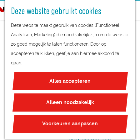
STREEKPRODUCTEN
o
Deze website gebruikt cookies
STREEKMUSEA
e
G
REGIOKAART
k
Deze website maakt gebruik van cookies (Functioneel,
a
NATUURGEBIEDEN
e
Analytisch, Marketing) die noodzakelijk zijn om de website
n
UNESCO WERELDERFGOED
n
zo goed mogelijk te laten functioneren. Door op
a
PANNENKOEKREST
JUBILEUM
accepteren te klikken, geef je aan hiermee akkoord te
a
AURANT
gaan.
r
PLAN JE BEZOEK
d
VREESWIJK
OVERNACHTEN
Alles accepteren
e
INTERACTIEVE KAART
h
ZAKELIJKE LOCATIES
o
Alleen noodzakelijk
REGIO TIPS
m
e
ROUTES
Voorkeuren aanpassen
p
FIETSROUTES
a