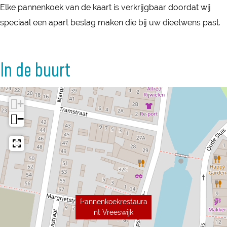
u
Elke pannenkoek van de kaart is verkrijgbaar doordat wij
a
r
speciaal een apart beslag maken die bij uw dieetwens past.
u
a
r
n
a
In de buurt
t
n
V
t
r
+
V
e
−
r
e
e
s
e
w
s
i
w
j
i
Pannenkoekrestaura
k
j
nt Vreeswijk