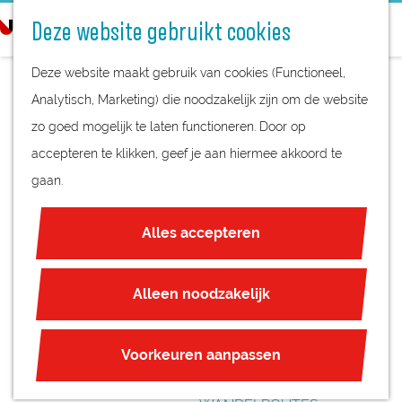
STREEKPRODUCTEN
o
Deze website gebruikt cookies
STREEKMUSEA
e
G
REGIOKAART
k
Deze website maakt gebruik van cookies (Functioneel,
a
NATUURGEBIEDEN
e
Analytisch, Marketing) die noodzakelijk zijn om de website
n
UNESCO WERELDERFGOED
n
zo goed mogelijk te laten functioneren. Door op
a
OUDE SLUIS
JUBILEUM
accepteren te klikken, geef je aan hiermee akkoord te
a
gaan.
r
PLAN JE BEZOEK
d
OVERNACHTEN
Alles accepteren
e
INTERACTIEVE KAART
h
ZAKELIJKE LOCATIES
o
Alleen noodzakelijk
REGIO TIPS
m
e
ROUTES
Voorkeuren aanpassen
p
FIETSROUTES
a