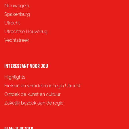
e
e
e
e
Nieuwegein
p
p
p
p
Spakenburg
a
a
a
a
Utrecht
g
g
g
g
Utrechtse Heuvelrug
i
i
i
i
Vechtstreek
n
n
n
n
a
a
a
a
o
o
o
o
INTERESSANT VOOR JOU
p
p
p
p
Highlights
F
X
e
W
Fietsen en wandelen in regio Utrecht
a
-
h
Ontdek de kunst en cultuur
c
m
a
Zakelijk bezoek aan de regio
e
a
t
b
i
s
o
l
A
PLAN JE BEZOEK