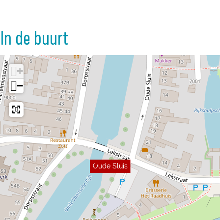
In de buurt
+
−
Oude Sluis