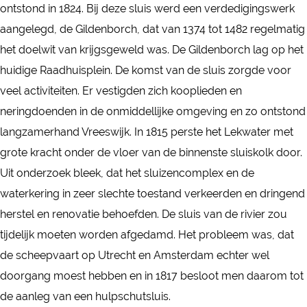
d
ontstond in 1824. Bij deze sluis werd een verdedigingswerk
u
e
aangelegd, de Gildenborch, dat van 1374 tot 1482 regelmatig
d
S
het doelwit van krijgsgeweld was. De Gildenborch lag op het
e
l
huidige Raadhuisplein. De komst van de sluis zorgde voor
S
u
veel activiteiten. Er vestigden zich kooplieden en
l
i
neringdoenden in de onmiddellijke omgeving en zo ontstond
u
s
langzamerhand Vreeswijk. In 1815 perste het Lekwater met
i
grote kracht onder de vloer van de binnenste sluiskolk door.
s
Uit onderzoek bleek, dat het sluizencomplex en de
waterkering in zeer slechte toestand verkeerden en dringend
herstel en renovatie behoefden. De sluis van de rivier zou
tijdelijk moeten worden afgedamd. Het probleem was, dat
de scheepvaart op Utrecht en Amsterdam echter wel
doorgang moest hebben en in 1817 besloot men daarom tot
de aanleg van een hulpschutsluis.