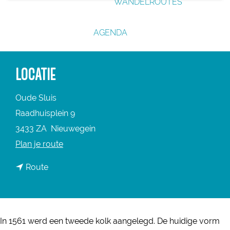
WANDELROUTES
g
e
AGENDA
LOCATIE
Oude Sluis
Raadhuisplein 9
3433 ZA
Nieuwegein
n
Plan je route
a
n
Route
a
a
r
a
O
r
u
In 1561 werd een tweede kolk aangelegd. De huidige vorm
O