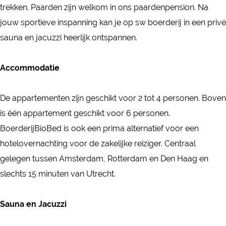
e
d
e
o
B
trekken. Paarden zijn welkom in ons paardenpension. Na
d
a
e
r
e
o
jouw sportieve inspanning kan je op sw boerderij in een privé
e
k
r
d
r
e
sauna en jacuzzi heerlijk ontspannen.
r
f
i
e
d
r
i
a
j
r
e
d
Accommodatie
j
s
B
i
r
e
B
t
i
j
i
r
De appartementen zijn geschikt voor 2 tot 4 personen. Boven
i
B
o
B
j
i
is één appartement geschikt voor 6 personen.
o
o
B
i
B
j
BoerderijBioBed is ook een prima alternatief voor een
B
e
e
o
i
B
hotelovernachting voor de zakelijke reiziger. Centraal
e
r
d
B
o
i
gelegen tussen Amsterdam, Rotterdam en Den Haag en
d
d
e
B
o
slechts 15 minuten van Utrecht.
e
d
e
B
r
d
e
Sauna en Jacuzzi
i
d