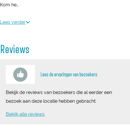
j
Kom he…
B
i
Lees verder
o
B
Reviews
e
d
Lees de ervaringen van bezoekers
Bekijk de reviews van bezoekers die al eerder een
bezoek aan deze locatie hebben gebracht.
Bekijk alle reviews