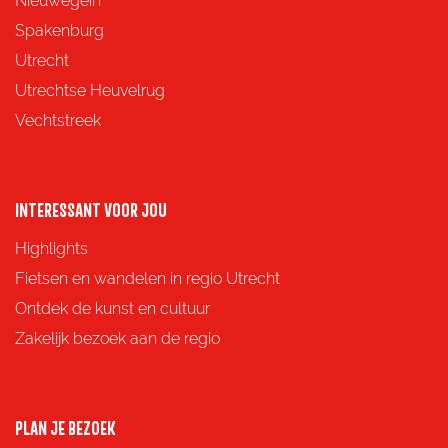
Nieuwegein
p
p
p
p
Spakenburg
a
a
a
a
Utrecht
g
g
g
g
Utrechtse Heuvelrug
i
i
i
i
Vechtstreek
n
n
n
n
a
a
a
a
o
o
o
o
INTERESSANT VOOR JOU
p
p
p
p
Highlights
F
X
e
W
Fietsen en wandelen in regio Utrecht
a
-
h
Ontdek de kunst en cultuur
c
m
a
Zakelijk bezoek aan de regio
e
a
t
b
i
s
o
l
A
PLAN JE BEZOEK