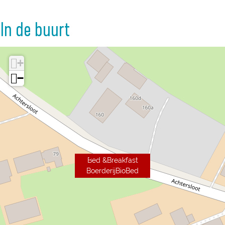
In de buurt
+
−
Bed &Breakfast
BoerderijBioBed