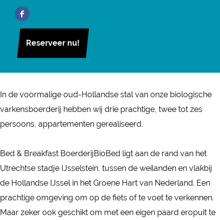
d
B
r
a
d
F
&
e
B
n
&
a
B
d
e
B
B
Reserveer nu!
c
r
&
d
e
r
e
e
B
&
d
e
b
a
r
B
&
a
o
k
e
r
B
In de voormalige oud-Hollandse stal van onze biologische
k
o
f
a
e
r
varkensboerderij hebben wij drie prachtige, twee tot zes
f
k
a
k
a
e
persoons, appartementen gerealiseerd.
a
B
s
f
k
a
s
e
t
a
f
k
Bed & Breakfast BoerderijBioBed ligt aan de rand van het
t
d
B
s
a
f
Utrechtse stadje IJsselstein, tussen de weilanden en vlakbij
B
&
o
t
s
a
de Hollandse IJssel in het Groene Hart van Nederland. Een
o
B
e
B
t
s
prachtige omgeving om op de fiets of te voet te verkennen.
e
r
r
o
B
t
Maar zeker ook geschikt om met een eigen paard eropuit te
r