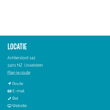
a
g
e
LOCATIE
Achtersloot 142
3401 NZ
IJsselstein
n
Plan je route
a
n
Route
a
a
n
E-mail
r
B
a
a
Bel
B
e
r
a
v
Website
e