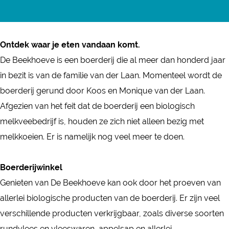
e
a
n
e
B
e
D
e
c
s
k
e
B
e
k
e
t
h
e
e
B
Ontdek waar je eten vandaan komt.
h
b
a
o
k
e
e
De Beekhoeve is een boerderij die al meer dan honderd jaar
o
o
g
e
h
k
e
in bezit is van de familie van der Laan. Momenteel wordt de
e
o
r
v
o
h
k
boerderij gerund door Koos en Monique van der Laan.
v
k
a
e
e
o
h
Afgezien van het feit dat de boerderij een biologisch
e
D
m
v
e
o
melkveebedrijf is, houden ze zich niet alleen bezig met
e
D
e
v
e
melkkoeien. Er is namelijk nog veel meer te doen.
B
e
e
v
e
B
e
Boerderijwinkel
e
e
Genieten van De Beekhoeve kan ook door het proeven van
k
e
allerlei biologische producten van de boerderij. Er zijn veel
h
k
verschillende producten verkrijgbaar, zoals diverse soorten
o
h
rundvlees en vleeswaren, appelsap en allerlei