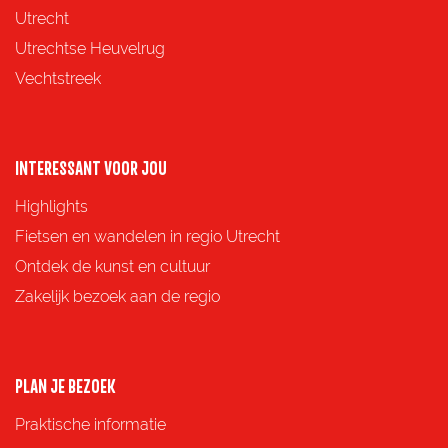
a
a
a
a
Utrecht
g
g
g
g
Utrechtse Heuvelrug
i
i
i
i
Vechtstreek
n
n
n
n
a
a
a
a
o
o
o
o
INTERESSANT VOOR JOU
p
p
p
p
Highlights
F
X
e
W
Fietsen en wandelen in regio Utrecht
a
-
h
Ontdek de kunst en cultuur
c
m
a
Zakelijk bezoek aan de regio
e
a
t
b
i
s
o
l
A
PLAN JE BEZOEK
o
p
Praktische informatie
k
p