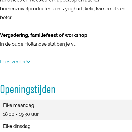
e
o
boerenzuivelproducten zoals yoghurt, kefir, karnemelk en
v
e
boter.
e
v
e
Vergadering, familiefeest of workshop
In de oude Hollandse stal ben je v…
Lees verder
Openingstijden
Elke maandag
18.00 - 19.30 uur
Elke dinsdag