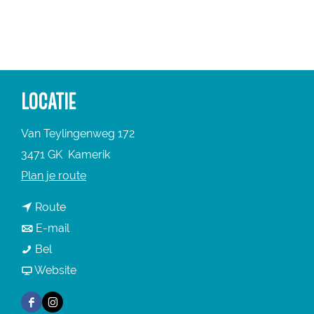
a
g
e
LOCATIE
Van Teylingenweg 172
3471 GK
Kamerik
n
Plan je route
a
n
Route
a
a
n
E-mail
r
D
a
a
Bel
D
e
r
a
v
Website
e
B
D
r
a
B
F
I
e
e
D
n