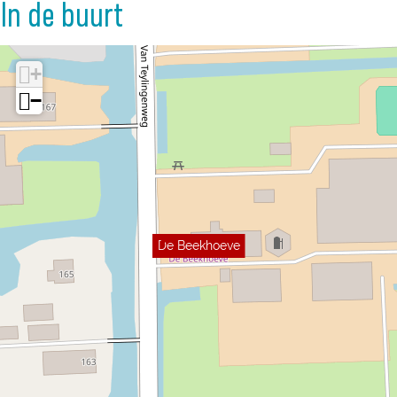
In de buurt
+
−
De Beekhoeve