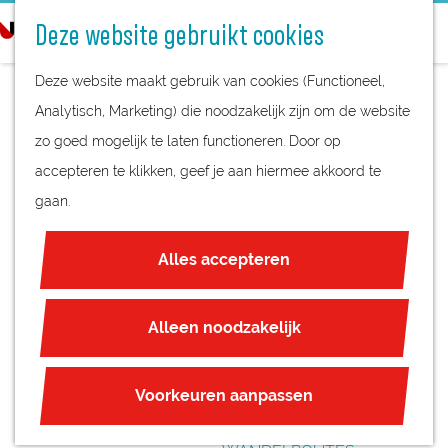
STREEKPRODUCTEN
o
Deze website gebruikt cookies
STREEKMUSEA
e
G
REGIOKAART
k
Deze website maakt gebruik van cookies (Functioneel,
a
NATUURGEBIEDEN
e
Analytisch, Marketing) die noodzakelijk zijn om de website
n
UNESCO WERELDERFGOED
n
zo goed mogelijk te laten functioneren. Door op
a
DE RECHTBANK
JUBILEUM
accepteren te klikken, geef je aan hiermee akkoord te
a
gaan.
r
PLAN JE BEZOEK
d
OVERNACHTEN
Alles accepteren
e
INTERACTIEVE KAART
h
ZAKELIJKE LOCATIES
o
Alleen noodzakelijk
REGIO TIPS
m
e
ROUTES
Voorkeuren aanpassen
p
FIETSROUTES
a