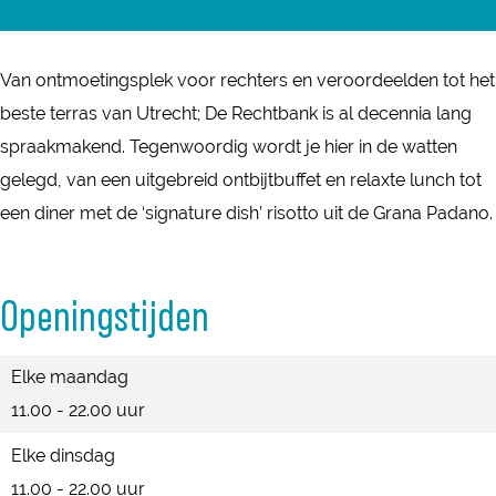
R
e
e
D
n
e
c
R
e
D
c
Van ontmoetingsplek voor rechters en veroordeelden tot het
h
e
R
e
h
beste terras van Utrecht; De Rechtbank is al decennia lang
t
c
e
R
t
spraakmakend. Tegenwoordig wordt je hier in de watten
b
h
c
e
b
gelegd, van een uitgebreid ontbijtbuffet en relaxte lunch tot
a
t
h
c
a
een diner met de ‘signature dish’ risotto uit de Grana Padano.
n
b
t
h
n
k
a
b
t
k
n
a
b
Openingstijden
k
n
a
k
n
Elke maandag
k
11.00 - 22.00 uur
Elke dinsdag
11.00 - 22.00 uur