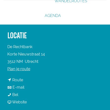
WANDELROUTES
g
e
AGENDA
LOCATIE
De Rechtbank
Korte Nieuwstraat 14
3512 NM
Utrecht
n
Plan je route
a
n
Route
a
a
n
E-mail
r
D
a
a
Bel
D
e
r
a
v
Website
e
R
D
r
a