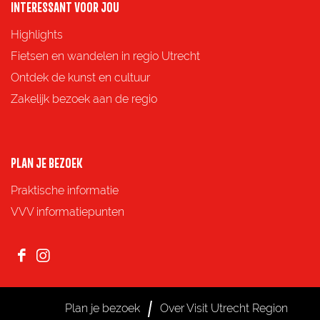
o
o
o
o
INTERESSANT VOOR JOU
p
p
p
p
Highlights
F
X
e
W
Fietsen en wandelen in regio Utrecht
a
-
h
Ontdek de kunst en cultuur
c
m
a
Zakelijk bezoek aan de regio
e
a
t
b
i
s
o
l
A
PLAN JE BEZOEK
o
p
Praktische informatie
k
p
VVV informatiepunten
F
I
a
n
c
s
Plan je bezoek
Over Visit Utrecht Region