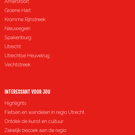
d
d
d
d
Amersfoort
e
e
e
e
Groene Hart
z
z
z
z
Kromme Rijnstreek
e
e
e
e
Nieuwegein
p
p
p
p
Spakenburg
a
a
a
a
Utrecht
g
g
g
g
Utrechtse Heuvelrug
i
i
i
i
Vechtstreek
n
n
n
n
a
a
a
a
o
o
o
o
INTERESSANT VOOR JOU
p
p
p
p
Highlights
F
X
e
W
Fietsen en wandelen in regio Utrecht
a
-
h
Ontdek de kunst en cultuur
c
m
a
Zakelijk bezoek aan de regio