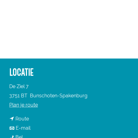
a
g
e
LOCATIE
De Ziel 7
3751 BT
Bunschoten-Spakenburg
n
Plan je route
a
n
Route
a
a
n
E-mail
r
B
a
a
Bel