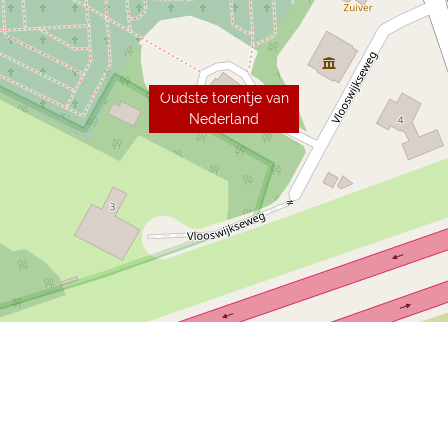
Oudste torentje van
Nederland