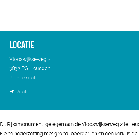
a
g
e
LOCATIE
Vlooswijkseweg 2
3832 RG
Leusden
n
Plan je route
a
n
Route
a
a
r
a
O
r
u
Dit Rijksmonument, gelegen aan de Vlooswijkseweg 2 te Leusd
O
d
kleine nederzetting met grond, boerderijen en een kerk, is 
u