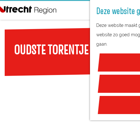
Deze website g
G
Deze website maakt ge
a
website zo goed mogel
n
gaan.
OUDSTE TORENTJE VAN NEDER
a
a
r
d
e
h
o
m
e
p