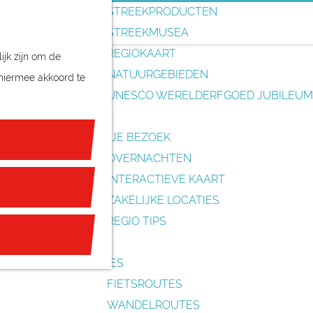
o
STREEKPRODUCTEN
e
STREEKMUSEA
k
REGIOKAART
ijk zijn om de
e
NATUURGEBIEDEN
 hiermee akkoord te
n
UNESCO WERELDERFGOED JUBILEUM
PLAN JE BEZOEK
OVERNACHTEN
INTERACTIEVE KAART
ZAKELIJKE LOCATIES
REGIO TIPS
ROUTES
FIETSROUTES
WANDELROUTES