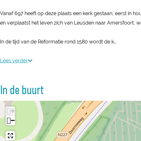
s
d
t
Vanaf 697 heeft op deze plaats een kerk gestaan, eerst in hou
s
e
en verplaatst het leven zich van Leusden naar Amersfoort, w
t
t
e
o
In de tijd van de Reformatie rond 1580 wordt de k…
t
r
o
e
Lees verder
r
n
e
t
n
In de buurt
j
t
e
j
v
+
e
a
−
v
n
a
N
n