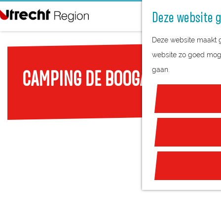
Deze website g
G
Deze website maakt ge
a
website zo goed mogel
n
gaan.
CAMPING DE BOOGAARD
a
a
r
d
e
h
o
m
e
p