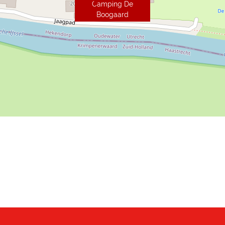
Camping De
Boogaard