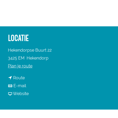
a
g
e
LOCATIE
Hekendorpse Buurt 22
3425 EM
Hekendorp
n
Plan je route
a
n
Route
a
a
n
E-mail
r
a
a
v
Website
C
r
a
a
a
C
r
n
m
a
C
C