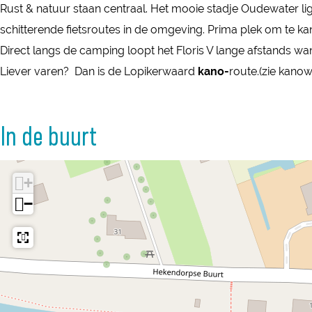
p
Rust & natuur staan centraal. Het mooie stadje Oudewater ligt
m
a
a
i
schitterende fietsroutes in de omgeving. Prima plek om te ka
p
m
m
n
Direct langs de camping loopt het Floris V lange afstands wa
i
p
p
g
Liever varen? Dan is de Lopikerwaard
kano-
route.(zie kanowe
n
i
i
D
g
n
n
e
D
g
g
In de buurt
B
e
D
D
o
B
e
e
o
+
o
B
B
g
−
o
o
o
a
g
o
o
a
a
g
g
r
a
a
a
d
r
a
a
d
r
r