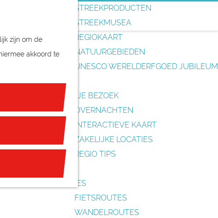
o
STREEKPRODUCTEN
e
STREEKMUSEA
k
REGIOKAART
ijk zijn om de
e
NATUURGEBIEDEN
 hiermee akkoord te
n
UNESCO WERELDERFGOED JUBILEUM
PLAN JE BEZOEK
OVERNACHTEN
INTERACTIEVE KAART
ZAKELIJKE LOCATIES
REGIO TIPS
ROUTES
FIETSROUTES
WANDELROUTES