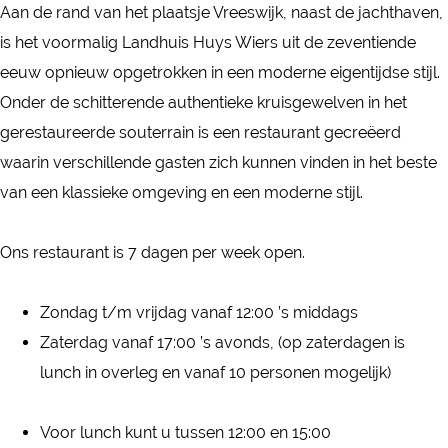
s
Aan de rand van het plaatsje Vreeswijk, naast de jachthaven,
e
i
u
d
is het voormalig Landhuis Huys Wiers uit de zeventiende
W
s
i
e
eeuw opnieuw opgetrokken in een moderne eigentijdse stijl.
i
d
s
W
Onder de schitterende authentieke kruisgewelven in het
e
e
d
i
gerestaureerde souterrain is een restaurant gecreëerd
r
W
e
e
waarin verschillende gasten zich kunnen vinden in het beste
s
i
W
r
van een klassieke omgeving en een moderne stijl.
e
i
s
r
e
Ons restaurant is 7 dagen per week open.
s
r
s
Zondag t/m vrijdag vanaf 12:00 ’s middags
Zaterdag vanaf 17:00 ’s avonds, (op zaterdagen is
lunch in overleg en vanaf 10 personen mogelijk)
Voor lunch kunt u tussen 12:00 en 15:00