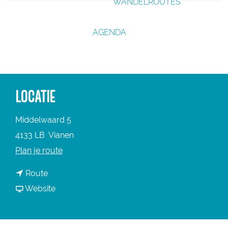
WANDELROUTES
g
e
AGENDA
LOCATIE
Middelwaard 5
4133 LB
Vianen
n
Plan je route
a
n
Route
a
a
v
Website
r
a
a
E
r
n
e