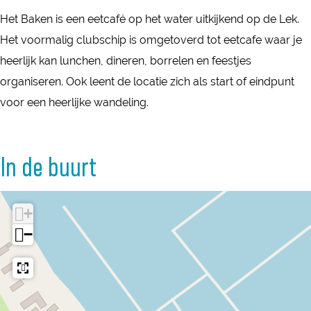
E
E
t
Het Baken is een eetcafé op het water uitkijkend op de Lek.
e
e
c
Het voormalig clubschip is omgetoverd tot eetcafe waar je
t
t
a
heerlijk kan lunchen, dineren, borrelen en feestjes
c
c
f
organiseren. Ook leent de locatie zich als start of eindpunt
a
a
é
voor een heerlijke wandeling.
f
f
H
é
é
e
H
H
In de buurt
t
e
e
B
t
t
a
+
B
B
k
−
a
a
e
k
k
n
e
e
n
n