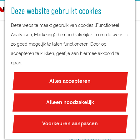
STREEKPRODUCTEN
o
Deze website gebruikt cookies
STREEKMUSEA
e
G
REGIOKAART
k
Deze website maakt gebruik van cookies (Functioneel,
a
NATUURGEBIEDEN
e
Analytisch, Marketing) die noodzakelijk zijn om de website
n
UNESCO WERELDERFGOED
n
zo goed mogelijk te laten functioneren. Door op
a
EETCAFÉ HET
JUBILEUM
accepteren te klikken, geef je aan hiermee akkoord te
a
BAKEN
gaan.
r
PLAN JE BEZOEK
d
OVERNACHTEN
Alles accepteren
e
INTERACTIEVE KAART
h
ZAKELIJKE LOCATIES
o
Alleen noodzakelijk
REGIO TIPS
m
e
ROUTES
Voorkeuren aanpassen
p
FIETSROUTES
a