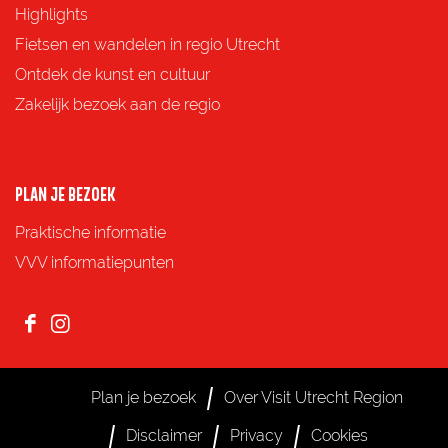
p
p
p
p
Highlights
F
X
e
W
Fietsen en wandelen in regio Utrecht
a
-
h
Ontdek de kunst en cultuur
c
m
a
Zakelijk bezoek aan de regio
e
a
t
b
i
s
o
l
A
PLAN JE BEZOEK
o
p
Praktische informatie
k
p
VVV informatiepunten
F
I
a
n
c
s
Plan je bezoek
Over Visit Utrecht Region
e
t
Disclaimer
Privacy
Cookies