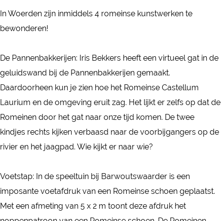
R
R
m
In Woerden zijn inmiddels 4 romeinse kunstwerken te
o
o
e
bewonderen!
m
m
i
e
e
n
De Pannenbakkerijen: Iris Bekkers heeft een virtueel gat in de
i
i
s
geluidswand bij de Pannenbakkerijen gemaakt.
n
n
e
Daardoorheen kun je zien hoe het Romeinse Castellum
s
s
k
Laurium en de omgeving eruit zag. Het lijkt er zelfs op dat de
e
e
u
Romeinen door het gat naar onze tijd komen. De twee
k
k
n
kindjes rechts kijken verbaasd naar de voorbijgangers op de
u
u
s
rivier en het jaagpad. Wie kijkt er naar wie?
n
n
t
s
s
w
Voetstap: In de speeltuin bij Barwoutswaarder is een
t
t
e
imposante voetafdruk van een Romeinse schoen geplaatst.
w
w
r
Met een afmeting van 5 x 2 m toont deze afdruk het
e
e
k
noppenpatroon van een Romeinse schoen. De Romeinen