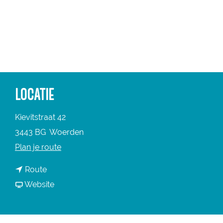
a
g
e
LOCATIE
Kievitstraat 42
3443 BG
Woerden
n
Plan je route
a
n
Route
a
a
v
Website
r
a
a
R
r
n
o