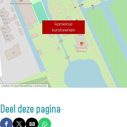
Romeinse
kunstwerken
Leaflet
|
© OpenStreetMap contributors
Deel deze pagina