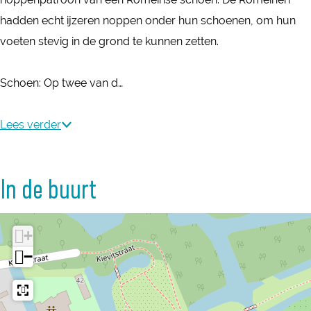
r
r
e
hadden echt ijzeren noppen onder hun schoenen, om hun
k
k
n
voeten stevig in de grond te kunnen zetten.
e
e
n
n
Schoen: Op twee van d…
Lees verder
In de buurt
+
−