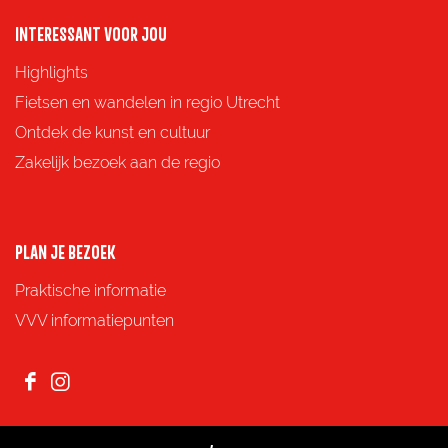
a
a
a
a
o
o
o
o
INTERESSANT VOOR JOU
p
p
p
p
Highlights
F
X
e
W
Fietsen en wandelen in regio Utrecht
a
-
h
Ontdek de kunst en cultuur
c
m
a
Zakelijk bezoek aan de regio
e
a
t
b
i
s
o
l
A
PLAN JE BEZOEK
o
p
Praktische informatie
k
p
VVV informatiepunten
F
I
a
n