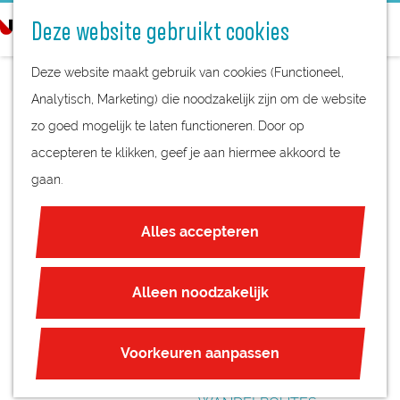
STREEKPRODUCTEN
o
Deze website gebruikt cookies
STREEKMUSEA
e
G
REGIOKAART
k
Deze website maakt gebruik van cookies (Functioneel,
a
NATUURGEBIEDEN
e
Analytisch, Marketing) die noodzakelijk zijn om de website
n
UNESCO WERELDERFGOED
n
zo goed mogelijk te laten functioneren. Door op
a
BRUINERBURGERSL
JUBILEUM
accepteren te klikken, geef je aan hiermee akkoord te
a
UIS
gaan.
r
PLAN JE BEZOEK
d
OVERNACHTEN
Alles accepteren
e
INTERACTIEVE KAART
h
ZAKELIJKE LOCATIES
o
Alleen noodzakelijk
REGIO TIPS
m
e
ROUTES
Voorkeuren aanpassen
p
FIETSROUTES
a