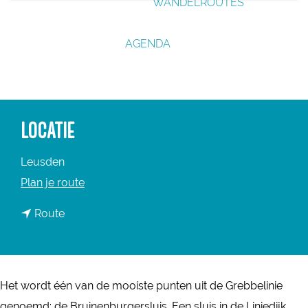
WANDELROUTES
g
e
AGENDA
LOCATIE
Leusden
n
Plan je route
a
n
Route
a
a
r
a
B
r
r
Het wordt één van de mooiste punten uit de Grebbelinie
B
u
genoemd: de Bruinenburgersluis. Een sluis in de Liniedijk