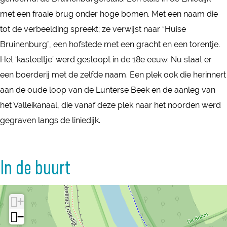
r
i
met een fraaie brug onder hoge bomen. Met een naam die
u
n
tot de verbeelding spreekt; ze verwijst naar “Huise
i
e
Bruinenburg”, een hofstede met een gracht en een torentje.
n
r
Het ‘kasteeltje’ werd gesloopt in de 18e eeuw. Nu staat er
e
b
een boerderij met de zelfde naam. Een plek ook die herinnert
r
u
aan de oude loop van de Lunterse Beek en de aanleg van
b
r
het Valleikanaal, die vanaf deze plek naar het noorden werd
u
g
gegraven langs de liniedijk.
r
e
g
r
e
In de buurt
s
r
l
s
u
+
l
i
−
u
s