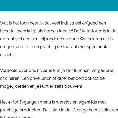
a
a
n
t
W
e
D
t
c
s
e
a
W
e
e
e
t
r
t
a
W
Wat is het toch heerlijk dat veel industrieel erfgoed een
r
b
a
t
e
t
a
tweede leven krijgt als horeca locatie! De Watertoren is in dat
t
o
g
o
r
e
t
opzicht wel een heel bijzonder. Een oude Watertoren die is
o
o
r
r
t
r
e
omgetoverd tot een prachtig restaurant met spectaculair
r
k
a
e
o
t
r
uitzicht.
e
D
m
n
r
o
t
n
e
D
e
r
o
Verdeeld over drie niveaus kun je hier lunchen, vergaderen
W
e
n
e
r
of dineren. Een privé lunch of diner behoort ook tot de
a
W
n
e
mogelijkheden en je kunt er zelfs trouwen!
t
a
n
e
t
Het 4- tot 6-gangen menu is werelds en eigentijds met
r
e
prachtige producten. Dus stap in de lift en ga heerlijk dineren
t
r
in hogere sferen!