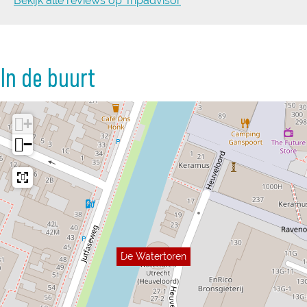
Bekijk alle reviews op Tripadvisor
In de buurt
+
−
De Watertoren