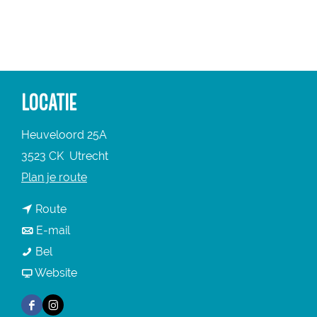
a
g
e
LOCATIE
Heuveloord 25A
3523 CK
Utrecht
n
Plan je route
a
n
Route
a
a
n
E-mail
r
D
a
a
Bel
D
e
r
a
v
Website
e
W
D
r
a
W
F
I
a
e
D
n