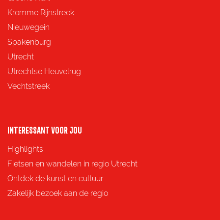
z
z
z
z
Kromme Rijnstreek
e
e
e
e
Nieuwegein
p
p
p
p
Spakenburg
a
a
a
a
Utrecht
g
g
g
g
Utrechtse Heuvelrug
i
i
i
i
Vechtstreek
n
n
n
n
a
a
a
a
o
o
o
o
INTERESSANT VOOR JOU
p
p
p
p
Highlights
F
X
e
W
Fietsen en wandelen in regio Utrecht
a
-
h
Ontdek de kunst en cultuur
c
m
a
Zakelijk bezoek aan de regio
e
a
t
b
i
s