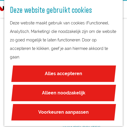
STREEKPRODUCTEN
o
Deze website gebruikt cookies
STREEKMUSEA
e
G
REGIOKAART
k
Deze website maakt gebruik van cookies (Functioneel,
a
NATUURGEBIEDEN
e
Analytisch, Marketing) die noodzakelijk zijn om de website
n
UNESCO WERELDERFGOED
n
zo goed mogelijk te laten functioneren. Door op
a
BARISTA CAFE
JUBILEUM
accepteren te klikken, geef je aan hiermee akkoord te
a
gaan.
r
PLAN JE BEZOEK
d
OVERNACHTEN
Alles accepteren
e
INTERACTIEVE KAART
h
ZAKELIJKE LOCATIES
o
Alleen noodzakelijk
REGIO TIPS
m
e
ROUTES
Voorkeuren aanpassen
p
FIETSROUTES
a