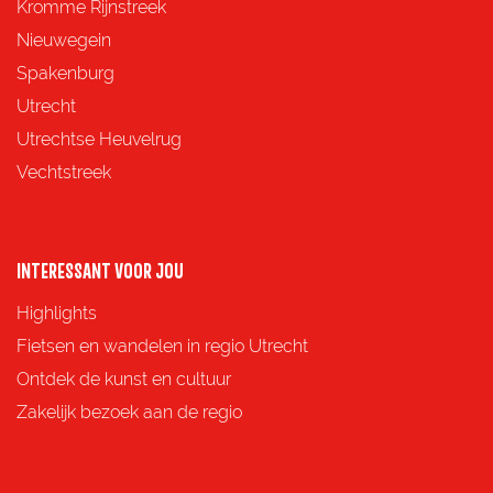
z
z
z
z
Kromme Rijnstreek
e
e
e
e
Nieuwegein
p
p
p
p
Spakenburg
a
a
a
a
Utrecht
g
g
g
g
Utrechtse Heuvelrug
i
i
i
i
Vechtstreek
n
n
n
n
a
a
a
a
o
o
o
o
INTERESSANT VOOR JOU
p
p
p
p
Highlights
F
X
e
W
Fietsen en wandelen in regio Utrecht
a
-
h
Ontdek de kunst en cultuur
c
m
a
Zakelijk bezoek aan de regio
e
a
t
b
i
s