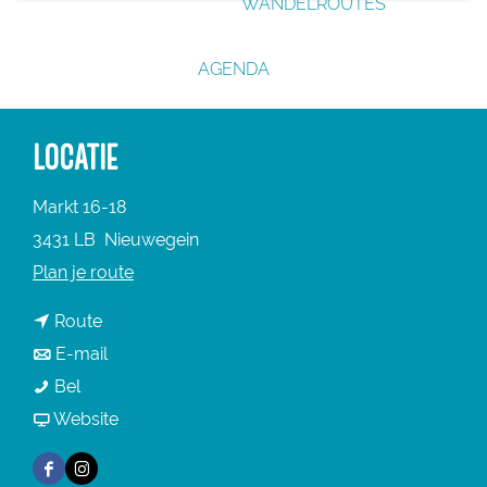
WANDELROUTES
g
e
AGENDA
LOCATIE
Markt 16-18
3431 LB
Nieuwegein
n
Plan je route
a
n
Route
a
a
n
E-mail
r
B
a
a
Bel
B
a
r
a
v
Website
a
r
B
r
a
r
F
I
i
a
B
n