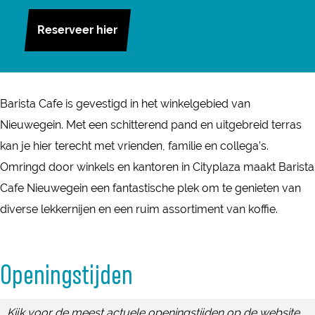
i
a
n
s
r
a
B
s
Reserveer hier
c
s
t
i
r
a
t
e
t
a
s
i
r
a
b
a
C
t
s
i
C
o
g
a
a
t
s
Barista Cafe is gevestigd in het winkelgebied van
a
o
r
f
C
a
t
Nieuwegein. Met een schitterend pand en uitgebreid terras
f
k
a
e
a
C
a
kan je hier terecht met vrienden, familie en collega’s.
e
B
m
f
a
C
Omringd door winkels en kantoren in Cityplaza maakt Barista
a
B
e
f
a
Cafe Nieuwegein een fantastische plek om te genieten van
r
a
e
f
diverse lekkernijen en een ruim assortiment van koffie.
i
r
e
s
i
Openingstijden
t
s
a
t
Kijk voor de meest actuele openingstijden op de website
C
a