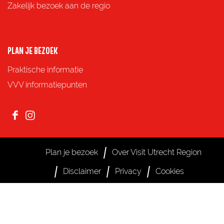
c
m
a
Zakelijk bezoek aan de regio
e
a
t
b
i
s
o
l
A
PLAN JE BEZOEK
o
p
Praktische informatie
k
p
VVV informatiepunten
F
I
a
n
c
s
Plan je bezoek
Over Visit Utrecht Region
e
t
Disclaimer
Privacy
Cookies
b
a
o
g
o
r