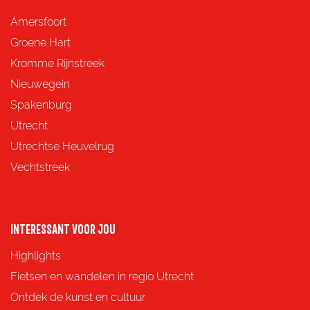
d
d
d
d
Amersfoort
e
e
e
e
Groene Hart
z
z
z
z
Kromme Rijnstreek
e
e
e
e
Nieuwegein
p
p
p
p
Spakenburg
a
a
a
a
Utrecht
g
g
g
g
Utrechtse Heuvelrug
i
i
i
i
Vechtstreek
n
n
n
n
a
a
a
a
o
o
o
o
INTERESSANT VOOR JOU
p
p
p
p
Highlights
F
X
e
W
Fietsen en wandelen in regio Utrecht
a
-
h
Ontdek de kunst en cultuur