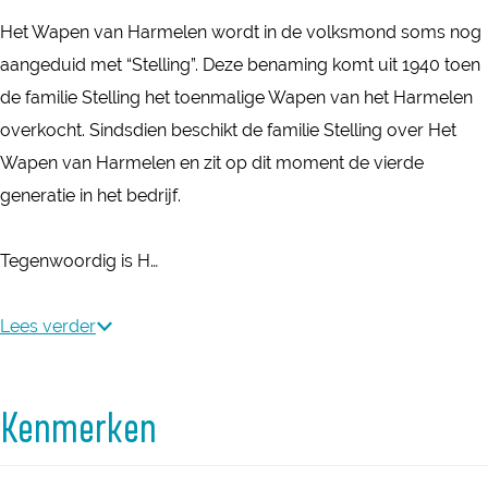
r
H
n
a
r
Het Wapen van Harmelen wordt in de volksmond soms nog
m
a
H
n
m
aangeduid met “Stelling”. Deze benaming komt uit 1940 toen
e
r
a
H
e
de familie Stelling het toenmalige Wapen van het Harmelen
l
m
r
a
l
overkocht. Sindsdien beschikt de familie Stelling over Het
e
e
m
r
e
Wapen van Harmelen en zit op dit moment de vierde
n
l
e
m
n
generatie in het bedrijf.
e
l
e
n
e
l
Tegenwoordig is H…
n
e
n
Lees verder
Kenmerken