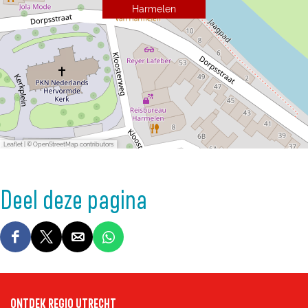
Harmelen
Leaflet
|
© OpenStreetMap contributors
Deel deze pagina
D
D
D
D
e
e
e
e
e
e
e
e
ONTDEK REGIO UTRECHT
l
l
l
l