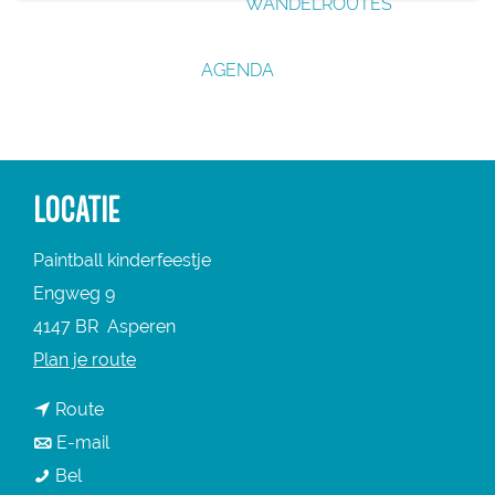
WANDELROUTES
g
e
AGENDA
LOCATIE
Paintball kinderfeestje
Engweg 9
4147 BR
Asperen
n
Plan je route
a
n
Route
a
a
n
E-mail
r
P
a
a
Bel
P