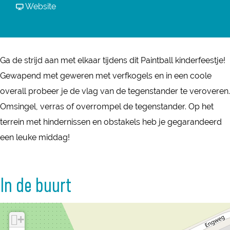
a
r
a
v
Website
a
i
P
r
a
i
n
a
P
n
n
t
i
a
P
t
Ga de strijd aan met elkaar tijdens dit Paintball kinderfeestje!
b
n
i
a
b
Gewapend met geweren met verfkogels en in een coole
a
t
n
i
a
overall probeer je de vlag van de tegenstander te veroveren.
l
b
t
n
l
Omsingel, verras of overrompel de tegenstander. Op het
l
a
b
t
l
terrein met hindernissen en obstakels heb je gegarandeerd
k
l
a
b
k
een leuke middag!
i
l
l
a
i
n
k
l
l
n
d
i
k
l
In de buurt
d
e
n
i
k
e
r
d
n
i
r
+
f
e
d
n
f