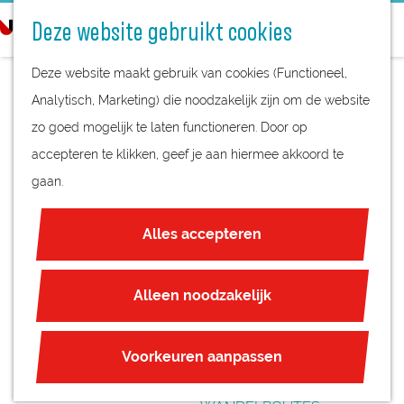
STREEKPRODUCTEN
o
Deze website gebruikt cookies
STREEKMUSEA
e
G
REGIOKAART
k
Deze website maakt gebruik van cookies (Functioneel,
a
NATUURGEBIEDEN
e
Analytisch, Marketing) die noodzakelijk zijn om de website
n
UNESCO WERELDERFGOED
n
zo goed mogelijk te laten functioneren. Door op
a
PAINTBALL
JUBILEUM
accepteren te klikken, geef je aan hiermee akkoord te
a
KINDERFEESTJE
gaan.
r
PLAN JE BEZOEK
d
OVERNACHTEN
Alles accepteren
e
INTERACTIEVE KAART
h
ZAKELIJKE LOCATIES
o
Alleen noodzakelijk
REGIO TIPS
m
e
ROUTES
Voorkeuren aanpassen
p
FIETSROUTES
a