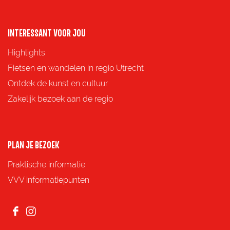
n
n
n
n
a
a
a
a
o
o
o
o
INTERESSANT VOOR JOU
p
p
p
p
Highlights
F
X
e
W
Fietsen en wandelen in regio Utrecht
a
-
h
Ontdek de kunst en cultuur
c
m
a
Zakelijk bezoek aan de regio
e
a
t
b
i
s
o
l
A
PLAN JE BEZOEK
o
p
Praktische informatie
k
p
VVV informatiepunten
F
I