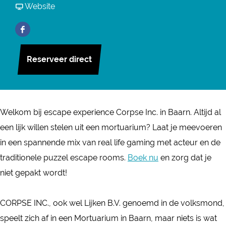
s
r
a
v
Website
s
c
E
r
a
c
F
a
s
E
n
a
a
p
c
s
E
p
Reserveer direct
c
e
a
c
s
e
e
r
p
a
c
r
b
o
e
p
a
o
o
o
r
e
p
Welkom bij escape experience Corpse Inc. in Baarn. Altijd al
o
o
m
o
r
e
een lijk willen stelen uit een mortuarium? Laat je meevoeren
m
k
J
o
o
r
in een spannende mix van real life gaming met acteur en de
J
E
u
m
o
o
traditionele puzzel escape rooms.
Boek nu
en zorg dat je
u
s
n
J
m
o
niet gepakt wordt!
n
c
k
u
J
m
k
a
i
n
u
J
CORPSE INC., ook wel Lijken B.V. genoemd in de volksmond,
i
p
e
k
n
u
speelt zich af in een Mortuarium in Baarn, maar niets is wat
e