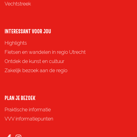
i
i
i
i
Vechtstreek
n
n
n
n
a
a
a
a
o
o
o
o
INTERESSANT VOOR JOU
p
p
p
p
Highlights
F
X
e
W
Fietsen en wandelen in regio Utrecht
a
-
h
Ontdek de kunst en cultuur
c
m
a
Zakelijk bezoek aan de regio
e
a
t
b
i
s
o
l
A
PLAN JE BEZOEK
o
p
Praktische informatie
k
p
VVV informatiepunten