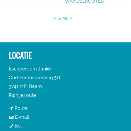
WANDELROUTES
g
e
AGENDA
LOCATIE
Escaperoom Junkie
Oud Eemnesserweg 5D
3741 MP
Baarn
n
Plan je route
a
n
Route
a
a
n
E-mail
r
E
a
a
Bel
E