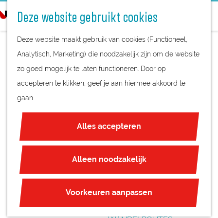
STREEKPRODUCTEN
o
Deze website gebruikt cookies
STREEKMUSEA
e
G
REGIOKAART
k
Deze website maakt gebruik van cookies (Functioneel,
a
NATUURGEBIEDEN
e
Analytisch, Marketing) die noodzakelijk zijn om de website
n
UNESCO WERELDERFGOED
n
zo goed mogelijk te laten functioneren. Door op
a
ESCAPEROOM
JUBILEUM
accepteren te klikken, geef je aan hiermee akkoord te
a
JUNKIE
gaan.
r
PLAN JE BEZOEK
d
OVERNACHTEN
Alles accepteren
e
INTERACTIEVE KAART
h
ZAKELIJKE LOCATIES
o
Alleen noodzakelijk
REGIO TIPS
m
e
ROUTES
Voorkeuren aanpassen
p
FIETSROUTES
a