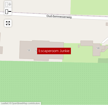
+
−
Escaperoom Junkie
Leaflet
|
© OpenStreetMap contributors