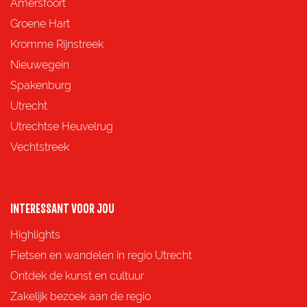
d
d
d
d
Amersfoort
e
e
e
e
Groene Hart
z
z
z
z
Kromme Rijnstreek
e
e
e
e
Nieuwegein
p
p
p
p
Spakenburg
a
a
a
a
Utrecht
g
g
g
g
Utrechtse Heuvelrug
i
i
i
i
Vechtstreek
n
n
n
n
a
a
a
a
o
o
o
o
INTERESSANT VOOR JOU
p
p
p
p
Highlights
F
X
e
W
Fietsen en wandelen in regio Utrecht
a
-
h
Ontdek de kunst en cultuur
c
m
a
Zakelijk bezoek aan de regio