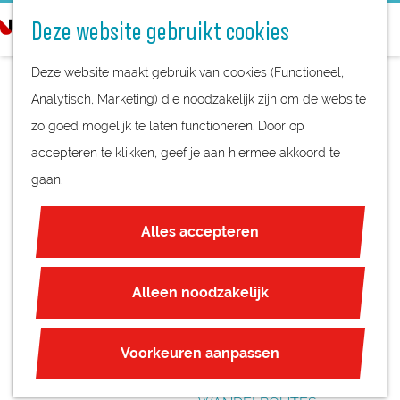
STREEKPRODUCTEN
o
Deze website gebruikt cookies
STREEKMUSEA
e
G
REGIOKAART
k
Deze website maakt gebruik van cookies (Functioneel,
a
NATUURGEBIEDEN
e
Analytisch, Marketing) die noodzakelijk zijn om de website
n
UNESCO WERELDERFGOED
n
zo goed mogelijk te laten functioneren. Door op
a
WIJNGAARD HOOG
JUBILEUM
accepteren te klikken, geef je aan hiermee akkoord te
a
BEEK EN ROYEN
gaan.
r
PLAN JE BEZOEK
d
OVERNACHTEN
Alles accepteren
e
INTERACTIEVE KAART
h
ZAKELIJKE LOCATIES
o
Alleen noodzakelijk
REGIO TIPS
m
e
ROUTES
Voorkeuren aanpassen
p
FIETSROUTES
a