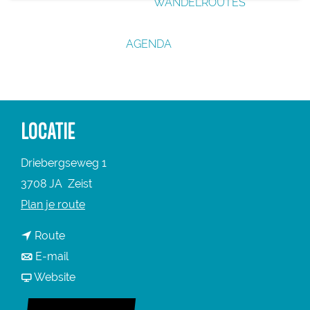
WANDELROUTES
g
e
AGENDA
LOCATIE
Driebergseweg 1
3708 JA
Zeist
n
Plan je route
a
n
Route
a
a
n
E-mail
r
a
a
v
Website
W
r
a
a
i