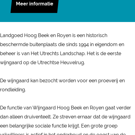
W
r
n
Meer informatie
j
i
W
W
n
j
i
i
g
n
j
j
a
Landgoed Hoog Beek en Royen is een historisch
g
n
n
a
beschermde buitenplaats die sinds 1994 in eigendom en
a
g
g
r
beheer is van Het Utrechts Landschap. Het is de eerste
a
a
a
d
wijngaard op de Utrechtse Heuvelrug.
r
a
a
H
d
r
r
o
De wijngaard kan bezocht worden voor een proeverij en
H
d
d
o
rondleiding.
o
H
H
g
o
o
o
B
De functie van Wijngaard Hoog Beek en Royen gaat verder
g
o
o
e
dan alleen druiventeelt. Ze streven ernaar dat de wijngaard
B
g
g
e
een belangrijke sociale functie krijgt. Een grote groep
e
B
B
k
vrijwilligers is actief in het onderhoud en de oogst van de