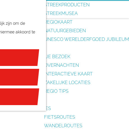
o
STREEKPRODUCTEN
e
STREEKMUSEA
k
REGIOKAART
ijk zijn om de
e
NATUURGEBIEDEN
 hiermee akkoord te
n
UNESCO WERELDERFGOED JUBILEUM
PLAN JE BEZOEK
OVERNACHTEN
INTERACTIEVE KAART
ZAKELIJKE LOCATIES
REGIO TIPS
ROUTES
FIETSROUTES
WANDELROUTES