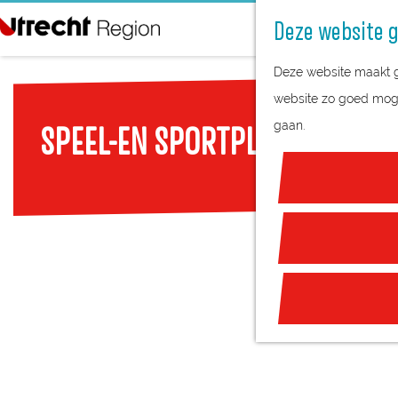
Deze website g
G
Deze website maakt ge
a
website zo goed mogel
n
gaan.
SPEEL-EN SPORTPLEK AAN DE 
a
a
r
d
e
h
o
m
e
p