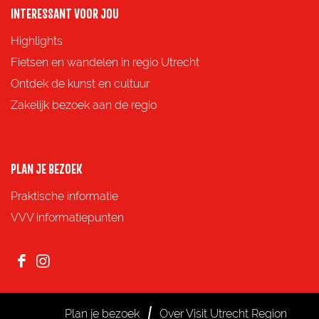
o
o
o
o
INTERESSANT VOOR JOU
p
p
p
p
Highlights
F
X
e
W
Fietsen en wandelen in regio Utrecht
a
-
h
Ontdek de kunst en cultuur
c
m
a
Zakelijk bezoek aan de regio
e
a
t
b
i
s
o
l
A
PLAN JE BEZOEK
o
p
Praktische informatie
k
p
VVV informatiepunten
F
I
a
n
c
s
Plan je bezoek
Over Visit Utrecht Region