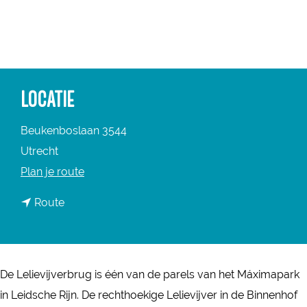
a
g
e
LOCATIE
Beukenboslaan 3544
Utrecht
n
Plan je route
a
n
Route
a
a
r
a
L
r
e
De Lelievijverbrug is één van de parels van het Máximapark
L
l
in Leidsche Rijn. De rechthoekige Lelievijver in de Binnenhof
e