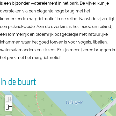
i
is een bijzonder waterelement in het park. De vijver kun je
l
e
oversteken via een elegante hoge brug met het
i
v
kenmerkende margrietmotief in de reling. Naast de vijver ligt
e
i
een picknickweide. Aan de overkant is het Taxodium eiland,
v
j
een lommerrijk en bloemrijk bosgebiedje met natuurlijke
i
v
inhammen waar het goed toeven is voor vogels, libellen,
j
e
watersalamanders en kikkers. Er zijn meer ijzeren bruggen in
v
r
het park met het margrietmotief.
e
r
In de buurt
+
−