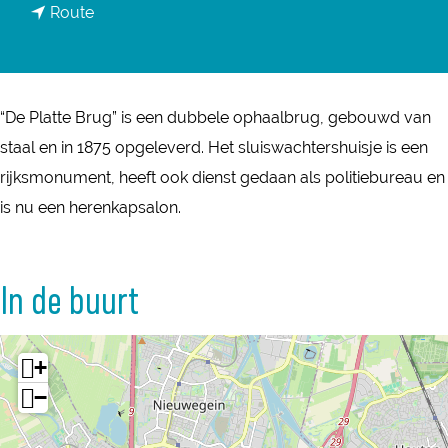
n
Route
a
a
r
a
D
r
e
“De Platte Brug” is een dubbele ophaalbrug, gebouwd van
D
P
staal en in 1875 opgeleverd. Het sluiswachtershuisje is een
e
l
rijksmonument, heeft ook dienst gedaan als politiebureau en
P
a
is nu een herenkapsalon.
l
t
a
t
t
In de buurt
e
t
B
e
r
+
B
u
−
r
g
u
m