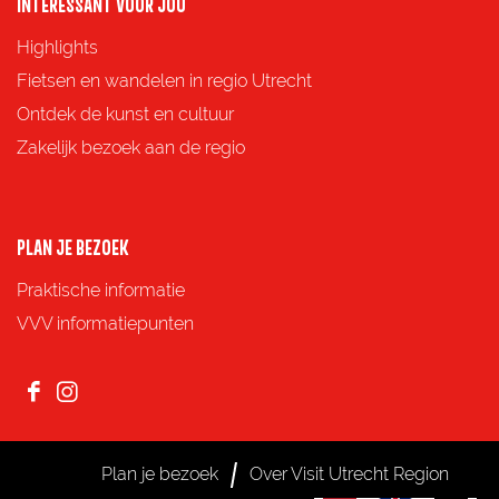
o
o
o
o
INTERESSANT VOOR JOU
p
p
p
p
Highlights
F
X
e
W
Fietsen en wandelen in regio Utrecht
a
-
h
Ontdek de kunst en cultuur
c
m
a
Zakelijk bezoek aan de regio
e
a
t
b
i
s
o
l
A
PLAN JE BEZOEK
o
p
Praktische informatie
k
p
VVV informatiepunten
F
I
a
n
c
s
Plan je bezoek
Over Visit Utrecht Region