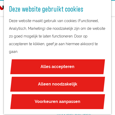
STREEKPRODUCTEN
o
Deze website gebruikt cookies
STREEKMUSEA
e
G
REGIOKAART
k
Deze website maakt gebruik van cookies (Functioneel,
a
NATUURGEBIEDEN
e
Analytisch, Marketing) die noodzakelijk zijn om de website
n
UNESCO WERELDERFGOED
n
zo goed mogelijk te laten functioneren. Door op
a
DE PLATTE BRUG
JUBILEUM
accepteren te klikken, geef je aan hiermee akkoord te
a
MET
gaan.
r
PLAN JE BEZOEK
d
SLUISWACHTERSH
OVERNACHTEN
Alles accepteren
e
INTERACTIEVE KAART
UISJE
h
ZAKELIJKE LOCATIES
o
Alleen noodzakelijk
REGIO TIPS
m
e
ROUTES
Voorkeuren aanpassen
p
FIETSROUTES
a