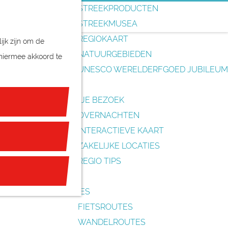
o
STREEKPRODUCTEN
e
STREEKMUSEA
k
REGIOKAART
ijk zijn om de
e
NATUURGEBIEDEN
 hiermee akkoord te
n
UNESCO WERELDERFGOED JUBILEUM
PLAN JE BEZOEK
OVERNACHTEN
INTERACTIEVE KAART
ZAKELIJKE LOCATIES
REGIO TIPS
ROUTES
FIETSROUTES
WANDELROUTES