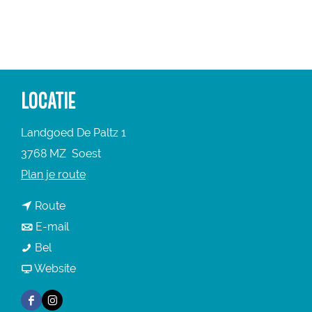
a
g
e
LOCATIE
Landgoed De Paltz 1
3768 MZ
Soest
n
Plan je route
a
n
Route
a
a
n
E-mail
r
H
a
a
Bel
H
e
r
a
v
Website
e
r
H
r
a
r
F
I
m
e
H
n