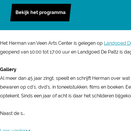
m
a
n
a
r
e
H
a
Bekijk het programma
c
s
n
m
r
e
n
e
t
v
a
m
r
v
b
a
a
n
a
m
a
o
g
n
v
n
a
Het Herman van Veen Arts Center is gelegen op
Landgoed De
n
o
r
V
a
v
n
geopend van 10:00 tot 17:00 uur en Landgoed De Paltz is dag
V
k
a
e
n
a
v
e
H
m
e
V
n
a
Gallery
e
e
H
n
e
V
n
Al meer dan 45 jaar zingt, speelt en schrijft Herman over wat 
n
r
e
A
e
e
V
bewaren op cd’s, dvd’s, in toneelstukken, films en boeken. E
A
m
r
r
n
e
e
optekent. Sinds een jaar of acht is daar het schilderen bijge
r
a
m
t
A
n
e
t
n
a
s
r
A
n
Naast de s…
s
v
n
C
t
r
A
C
a
v
e
s
t
r
Lees verder