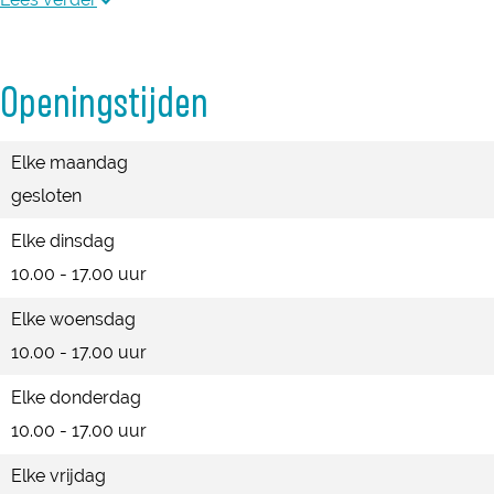
e
n
a
n
C
s
t
n
V
n
t
e
C
s
t
Openingstijden
e
V
e
n
e
C
e
e
e
r
t
n
e
r
Elke maandag
n
e
e
t
n
gesloten
A
n
r
e
t
r
A
r
e
Elke dinsdag
t
r
r
10.00 - 17.00 uur
s
t
Elke woensdag
C
s
10.00 - 17.00 uur
e
C
n
e
Elke donderdag
t
n
10.00 - 17.00 uur
e
t
Elke vrijdag