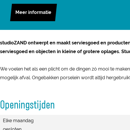
d
a
n
i
u
t
s
i
Meer informatie
c
s
o
d
u
t
o
e
t
Z
i
d
u
Z
b
a
A
o
i
d
A
o
g
N
Z
o
i
studioZAND ontwerpt en maakt serviesgoed en producten z
N
o
r
D
A
Z
o
serviesgoed en objecten in kleine of grotere oplages. Stu
D
k
a
N
A
Z
s
m
D
N
A
We voelen het als een plicht om de dingen zó mooi te maken
t
s
D
N
mogelijk afval. Ongebakken porselein wordt altijd hergebrui
u
t
D
d
u
Openingstijden
i
d
o
i
Elke maandag
Z
o
gesloten
A
Z