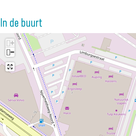
In de buurt
+
−