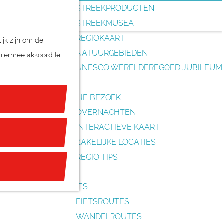
o
STREEKPRODUCTEN
e
STREEKMUSEA
k
REGIOKAART
ijk zijn om de
e
NATUURGEBIEDEN
 hiermee akkoord te
n
UNESCO WERELDERFGOED JUBILEUM
PLAN JE BEZOEK
OVERNACHTEN
INTERACTIEVE KAART
ZAKELIJKE LOCATIES
REGIO TIPS
ROUTES
FIETSROUTES
WANDELROUTES