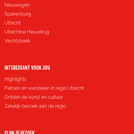
e
e
e
e
Nieuwegein
p
p
p
p
Spakenburg
a
a
a
a
Utrecht
g
g
g
g
Utrechtse Heuvelrug
i
i
i
i
Vechtstreek
n
n
n
n
a
a
a
a
o
o
o
o
INTERESSANT VOOR JOU
p
p
p
p
Highlights
F
X
e
W
Fietsen en wandelen in regio Utrecht
a
-
h
Ontdek de kunst en cultuur
c
m
a
Zakelijk bezoek aan de regio
e
a
t
b
i
s
o
l
A
PLAN JE BEZOEK