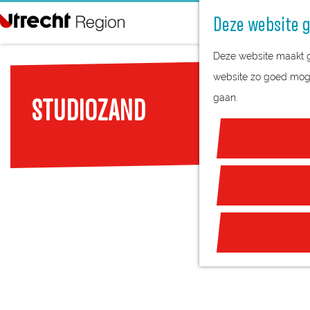
Deze website g
G
Deze website maakt ge
a
website zo goed mogel
n
gaan.
STUDIOZAND
a
a
r
d
e
h
o
m
e
p