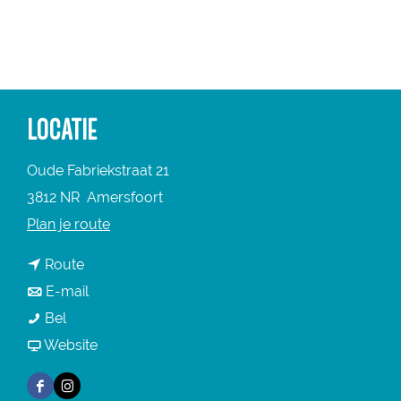
a
g
e
LOCATIE
Oude Fabriekstraat 21
3812 NR
Amersfoort
n
Plan je route
a
n
Route
a
a
n
E-mail
r
s
a
a
Bel
s
t
r
a
v
Website
t
u
s
r
a
u
F
I
d
t
s
n