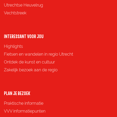
g
g
g
g
Utrechtse Heuvelrug
i
i
i
i
Vechtstreek
n
n
n
n
a
a
a
a
o
o
o
o
INTERESSANT VOOR JOU
p
p
p
p
Highlights
F
X
e
W
Fietsen en wandelen in regio Utrecht
a
-
h
Ontdek de kunst en cultuur
c
m
a
Zakelijk bezoek aan de regio
e
a
t
b
i
s
o
l
A
PLAN JE BEZOEK
o
p
Praktische informatie
k
p
VVV informatiepunten