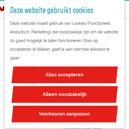
STREEKPRODUCTEN
o
Deze website gebruikt cookies
STREEKMUSEA
e
G
REGIOKAART
k
Deze website maakt gebruik van cookies (Functioneel,
a
NATUURGEBIEDEN
e
Analytisch, Marketing) die noodzakelijk zijn om de website
n
UNESCO WERELDERFGOED
n
zo goed mogelijk te laten functioneren. Door op
a
'T
JUBILEUM
accepteren te klikken, geef je aan hiermee akkoord te
a
AMSTERDAMMERTJ
gaan.
r
PLAN JE BEZOEK
d
E
OVERNACHTEN
Alles accepteren
e
INTERACTIEVE KAART
h
ZAKELIJKE LOCATIES
o
Alleen noodzakelijk
REGIO TIPS
m
e
ROUTES
Voorkeuren aanpassen
p
FIETSROUTES
a