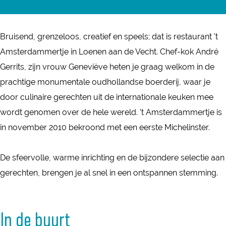
'
r
n
t
'
'
A
Bruisend, grenzeloos, creatief en speels; dat is restaurant 't
t
t
m
Amsterdammertje in Loenen aan de Vecht. Chef-kok André
A
A
s
Gerrits, zijn vrouw Geneviève heten je graag welkom in de
m
m
t
prachtige monumentale oudhollandse boerderij, waar je
s
s
e
door culinaire gerechten uit de internationale keuken mee
t
t
r
wordt genomen over de hele wereld. 't Amsterdammertje is
e
e
d
in november 2010 bekroond met een eerste Michelinster.
r
r
a
d
d
m
De sfeervolle, warme inrichting en de bijzondere selectie aan
a
a
m
gerechten, brengen je al snel in een ontspannen stemming.
m
m
e
m
m
r
e
e
In de buurt
t
r
r