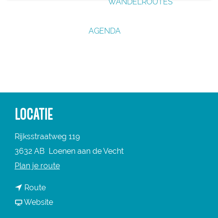
WANDELROUTES
g
e
AGENDA
LOCATIE
Rijksstraatweg 119
3632 AB
Loenen aan de Vecht
n
Plan je route
a
n
Route
a
a
v
Website
r
a
a