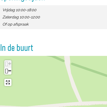
a
H
e
e
Vrijdag 10:00-18:00
g
a
H
H
Zaterdag 10:00-12:00
e
g
a
a
Of op afspraak
n
e
g
g
n
e
e
n
n
In de buurt
+
−