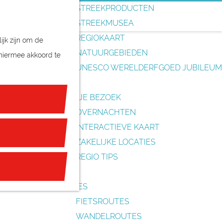
o
STREEKPRODUCTEN
e
STREEKMUSEA
k
REGIOKAART
ijk zijn om de
e
NATUURGEBIEDEN
 hiermee akkoord te
n
UNESCO WERELDERFGOED JUBILEUM
PLAN JE BEZOEK
OVERNACHTEN
INTERACTIEVE KAART
ZAKELIJKE LOCATIES
REGIO TIPS
ROUTES
FIETSROUTES
WANDELROUTES