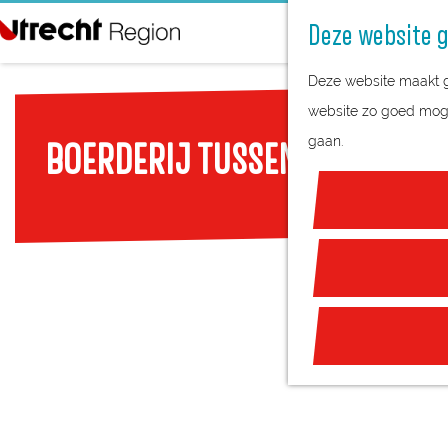
Deze website g
G
Deze website maakt ge
a
website zo goed mogel
n
gaan.
BOERDERIJ TUSSEN DE HAGEN
a
a
r
d
e
h
o
m
e
p