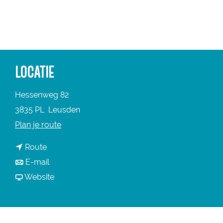
a
g
e
LOCATIE
Hessenweg 82
3835 PL
Leusden
n
Plan je route
a
n
Route
a
a
n
E-mail
r
a
a
v
Website
B
r
a
a
o
B
r
n
e
o
B
B