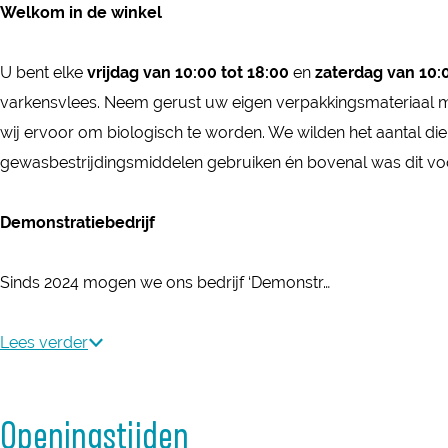
r
Welkom in de winkel
e
o
o
d
r
e
e
e
U bent elke
vrijdag van 10:00 tot 18:00
en
zaterdag van 10:0
d
r
r
r
varkensvlees. Neem gerust uw eigen verpakkingsmateriaal mee.
e
d
d
i
wij ervoor om biologisch te worden. We wilden het aantal di
r
e
e
j
gewasbestrijdingsmiddelen gebruiken én bovenal was dit v
i
r
r
t
j
i
i
u
Demonstratiebedrijf
t
j
j
s
u
t
t
s
Sinds 2024 mogen we ons bedrijf ‘Demonstr…
s
u
u
e
s
s
s
n
Lees verder
e
s
s
d
n
e
e
e
d
n
n
Openingstijden
H
e
d
d