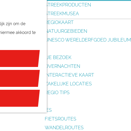
o
STREEKPRODUCTEN
e
STREEKMUSEA
k
REGIOKAART
ijk zijn om de
e
NATUURGEBIEDEN
 hiermee akkoord te
n
UNESCO WERELDERFGOED JUBILEUM
PLAN JE BEZOEK
OVERNACHTEN
INTERACTIEVE KAART
ZAKELIJKE LOCATIES
REGIO TIPS
ROUTES
FIETSROUTES
WANDELROUTES