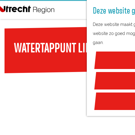
Deze website g
G
Deze website maakt ge
a
website zo goed mogel
n
gaan.
WATERTAPPUNT LINSCHOTEN
a
a
r
d
e
h
o
m
e
p