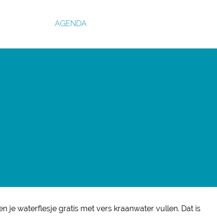
AGENDA
n je waterflesje gratis met vers kraanwater vullen. Dat is