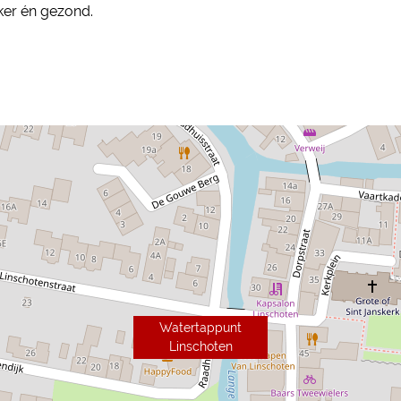
kker én gezond.
Watertappunt
Linschoten