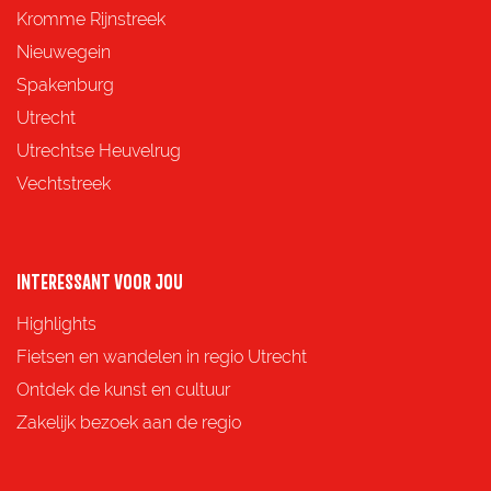
z
z
z
z
Kromme Rijnstreek
e
e
e
e
Nieuwegein
p
p
p
p
Spakenburg
a
a
a
a
Utrecht
g
g
g
g
Utrechtse Heuvelrug
i
i
i
i
Vechtstreek
n
n
n
n
a
a
a
a
o
o
o
o
INTERESSANT VOOR JOU
p
p
p
p
Highlights
F
X
e
W
Fietsen en wandelen in regio Utrecht
a
-
h
Ontdek de kunst en cultuur
c
m
a
Zakelijk bezoek aan de regio
e
a
t
b
i
s