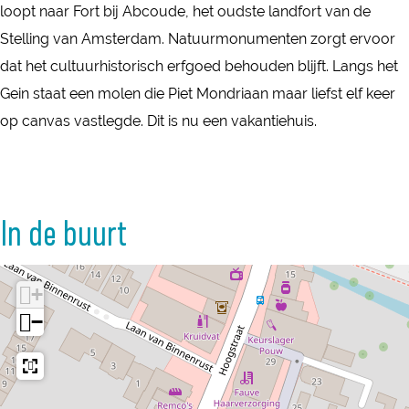
u
loopt naar Fort bij Abcoude, het oudste landfort van de
o
d
Stelling van Amsterdam. Natuurmonumenten zorgt ervoor
u
e
dat het cultuurhistorisch erfgoed behouden blijft. Langs het
d
Gein staat een molen die Piet Mondriaan maar liefst elf keer
e
op canvas vastlegde. Dit is nu een vakantiehuis.
In de buurt
+
−