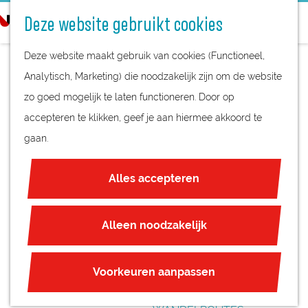
STREEKPRODUCTEN
o
Deze website gebruikt cookies
STREEKMUSEA
e
G
REGIOKAART
k
Deze website maakt gebruik van cookies (Functioneel,
a
NATUURGEBIEDEN
e
Analytisch, Marketing) die noodzakelijk zijn om de website
n
UNESCO WERELDERFGOED
n
zo goed mogelijk te laten functioneren. Door op
a
ABCOUDE
JUBILEUM
accepteren te klikken, geef je aan hiermee akkoord te
a
gaan.
r
PLAN JE BEZOEK
d
OVERNACHTEN
Alles accepteren
e
INTERACTIEVE KAART
h
ZAKELIJKE LOCATIES
o
Alleen noodzakelijk
REGIO TIPS
m
e
ROUTES
Voorkeuren aanpassen
p
FIETSROUTES
a