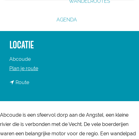
WANDELROUTES
g
e
AGENDA
LOCATIE
Abcoude
n
Plan je route
a
n
Route
a
a
r
a
A
r
b
Abcoude is een sfeervol dorp aan de Angstel, een kleine
A
c
rivier die is verbonden met de Vecht. De vele boerderijen
b
o
waren een belangrijke motor voor de regio. Een wandelpad
c