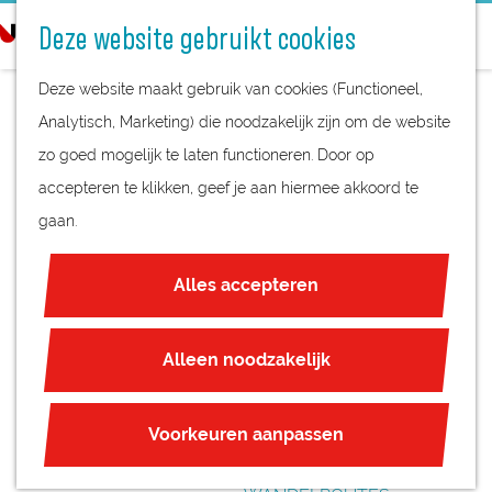
STREEKPRODUCTEN
o
Deze website gebruikt cookies
STREEKMUSEA
e
G
REGIOKAART
k
Deze website maakt gebruik van cookies (Functioneel,
a
NATUURGEBIEDEN
e
Analytisch, Marketing) die noodzakelijk zijn om de website
n
UNESCO WERELDERFGOED
n
zo goed mogelijk te laten functioneren. Door op
a
OMROEP ZENDER
JUBILEUM
accepteren te klikken, geef je aan hiermee akkoord te
a
MUSEUM LOPIK
gaan.
r
PLAN JE BEZOEK
d
OVERNACHTEN
Alles accepteren
e
INTERACTIEVE KAART
h
ZAKELIJKE LOCATIES
o
Alleen noodzakelijk
REGIO TIPS
m
e
ROUTES
Voorkeuren aanpassen
p
FIETSROUTES
a