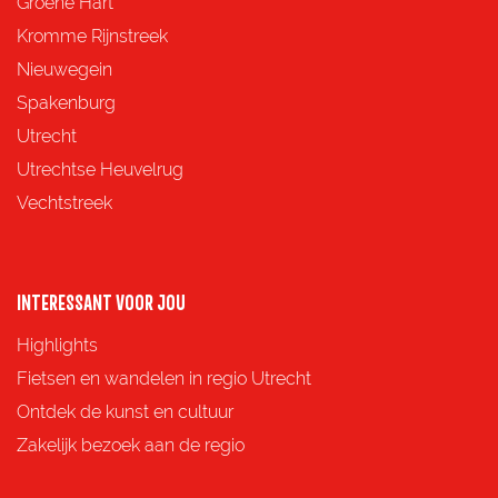
e
e
e
e
Groene Hart
z
z
z
z
Kromme Rijnstreek
e
e
e
e
Nieuwegein
p
p
p
p
Spakenburg
a
a
a
a
Utrecht
g
g
g
g
Utrechtse Heuvelrug
i
i
i
i
Vechtstreek
n
n
n
n
a
a
a
a
o
o
o
o
INTERESSANT VOOR JOU
p
p
p
p
Highlights
F
X
e
W
Fietsen en wandelen in regio Utrecht
a
-
h
Ontdek de kunst en cultuur
c
m
a
Zakelijk bezoek aan de regio
e
a
t