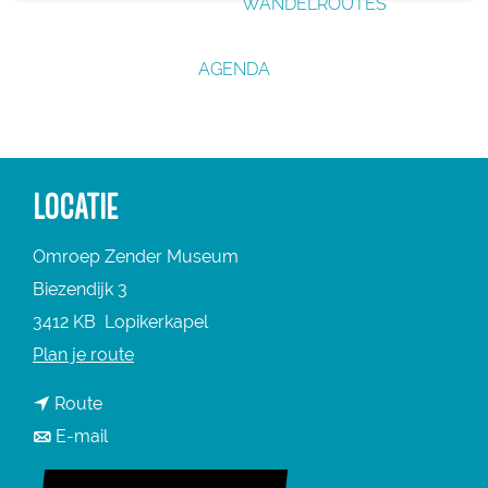
WANDELROUTES
g
e
AGENDA
LOCATIE
Omroep Zender Museum
Biezendijk 3
3412 KB
Lopikerkapel
n
Plan je route
a
n
Route
a
a
n
E-mail
r
a
a
O