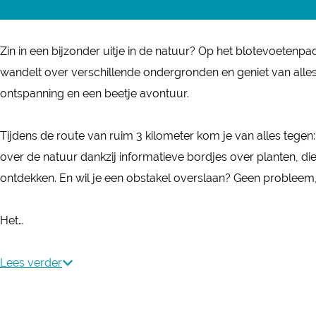
t
v
o
l
e
o
t
o
v
Zin in een bijzonder uitje in de natuur? Op het blotevoetenpa
e
e
t
o
wandelt over verschillende ondergronden en geniet van alles 
t
v
e
e
ontspanning en een beetje avontuur.
e
o
v
t
n
e
o
e
Tijdens de route van ruim 3 kilometer kom je van alles teg
p
t
e
n
over de natuur dankzij informatieve bordjes over planten, dier
a
e
t
p
ontdekken. En wil je een obstakel overslaan? Geen probleem, er
d
n
e
a
b
p
n
d
Het…
i
a
p
b
j
d
a
i
Lees verder
B
b
d
j
u
i
b
B
i
j
i