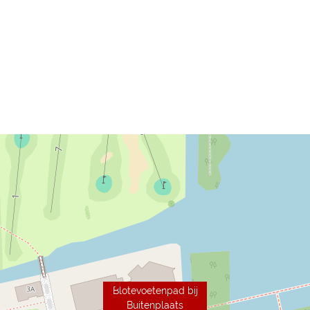
Blotevoetenpad bij
Buitenplaats