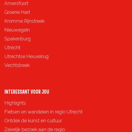
d
d
d
d
Amersfoort
e
e
e
e
Groene Hart
z
z
z
z
Kromme Rijnstreek
e
e
e
e
Nieuwegein
p
p
p
p
Spakenburg
a
a
a
a
Utrecht
g
g
g
g
Utrechtse Heuvelrug
i
i
i
i
Vechtstreek
n
n
n
n
a
a
a
a
o
o
o
o
INTERESSANT VOOR JOU
p
p
p
p
Highlights
F
X
e
W
Fietsen en wandelen in regio Utrecht
a
-
h
Ontdek de kunst en cultuur
c
m
a
Zakelijk bezoek aan de regio