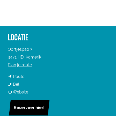
a
g
e
LOCATIE
Oortjespad 3
3471 HD
Kamerik
n
Plan je route
a
n
Route
a
B
a
Bel
r
l
a
v
Website
B
o
r
a
l
t
B
n
Reserveer hier!
o
e
l
B