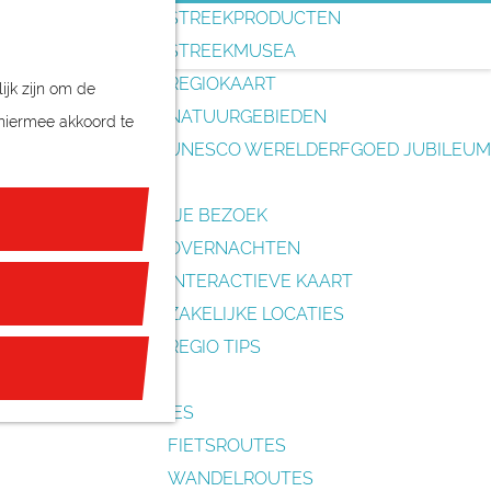
o
STREEKPRODUCTEN
e
STREEKMUSEA
k
REGIOKAART
ijk zijn om de
e
NATUURGEBIEDEN
 hiermee akkoord te
n
UNESCO WERELDERFGOED JUBILEUM
PLAN JE BEZOEK
OVERNACHTEN
INTERACTIEVE KAART
ZAKELIJKE LOCATIES
REGIO TIPS
ROUTES
FIETSROUTES
WANDELROUTES