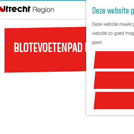
Deze website g
G
Deze website maakt ge
a
website zo goed mogel
n
gaan.
BLOTEVOETENPAD BIJ BUITEN
a
a
r
d
e
h
o
m
e
p