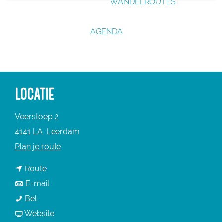
WANDELROUTES
g
e
AGENDA
LOCATIE
Veerstoep 2
4141 LA
Leerdam
n
Plan je route
a
n
Route
a
a
n
E-mail
r
S
a
a
Bel
S
l
r
a
v
Website
l