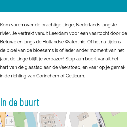
o
S
r
a
o
e
l
S
n
e
p
o
l
S
p
Kom varen over de prachtige Linge, Nederlands langste
j
e
o
l
j
rivier. Je vertrekt vanuit Leerdam voor een vaartocht door de
e
p
e
o
e
Betuwe en langs de Hollandse Waterlinie. Of het nu tijdens
h
j
p
e
h
de bloei van de bloesems is of ieder ander moment van het
u
e
j
p
u
jaar, de Linge blijft je verbazen! Stap aan boort vanuit het
r
h
e
j
r
hart van de glasstad aan de Veerstoep, en vaar op je gemak
e
u
h
e
e
in de richting van Gorinchem of Gellicum.
n
r
u
h
n
o
e
r
u
o
p
n
e
r
In de buurt
p
d
o
n
e
d
e
p
o
n
e
+
L
d
p
o
L