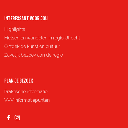
n
n
n
n
a
a
a
a
o
o
o
o
INTERESSANT VOOR JOU
p
p
p
p
Highlights
F
X
e
W
Fietsen en wandelen in regio Utrecht
a
-
h
Ontdek de kunst en cultuur
c
m
a
Zakelijk bezoek aan de regio
e
a
t
b
i
s
o
l
A
PLAN JE BEZOEK
o
p
Praktische informatie
k
p
VVV informatiepunten
F
I