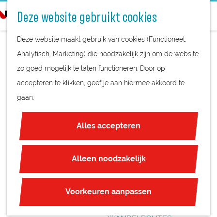
STREEKPRODUCTEN
o
Deze website gebruikt cookies
STREEKMUSEA
e
G
REGIOKAART
k
Deze website maakt gebruik van cookies (Functioneel,
a
NATUURGEBIEDEN
e
Analytisch, Marketing) die noodzakelijk zijn om de website
n
UNESCO WERELDERFGOED
n
zo goed mogelijk te laten functioneren. Door op
a
SLOEPJE HUREN OP
JUBILEUM
accepteren te klikken, geef je aan hiermee akkoord te
a
DE LINGE
gaan.
r
PLAN JE BEZOEK
d
OVERNACHTEN
Alles accepteren
e
INTERACTIEVE KAART
h
ZAKELIJKE LOCATIES
o
Alleen noodzakelijk
REGIO TIPS
m
e
ROUTES
Voorkeuren aanpassen
p
FIETSROUTES
a