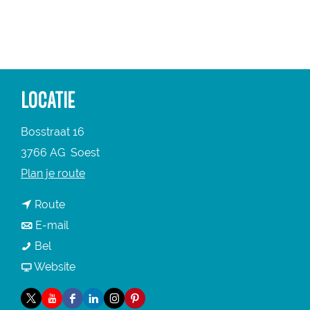
a
g
e
LOCATIE
Bosstraat 16
3766 AG
Soest
n
Plan je route
a
n
Route
a
a
n
E-mail
r
S
a
a
Bel
S
t
r
a
v
Website
t
a
S
r
a
a
X
Y
F
L
I
P
y
t
S
n