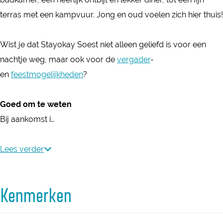
o
S
S
y
y
terras met een kampvuur. Jong en oud voelen zich hier thuis!
e
o
o
S
S
s
e
e
o
o
Wist je dat Stayokay Soest niet alleen geliefd is voor een
t
s
s
e
e
nachtje weg, maar ook voor de
vergader
-
t
t
s
s
en
feestmogelijkheden
?
t
t
Goed om te weten
Bij aankomst i…
Lees verder
Kenmerken