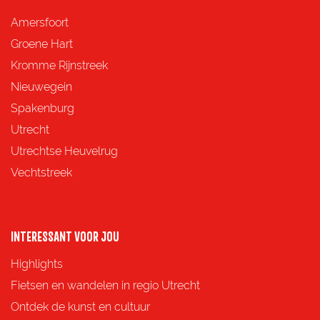
d
d
d
d
Amersfoort
e
e
e
e
Groene Hart
z
z
z
z
Kromme Rijnstreek
e
e
e
e
Nieuwegein
p
p
p
p
Spakenburg
a
a
a
a
Utrecht
g
g
g
g
Utrechtse Heuvelrug
i
i
i
i
Vechtstreek
n
n
n
n
a
a
a
a
o
o
o
o
INTERESSANT VOOR JOU
p
p
p
p
Highlights
F
X
e
W
Fietsen en wandelen in regio Utrecht
a
-
h
Ontdek de kunst en cultuur