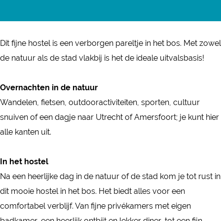
y
S
o
a
i
n
i
O
a
t
S
O
t
u
c
n
s
n
k
y
a
t
k
a
t
e
k
t
t
a
O
y
a
Dit fijne hostel is een verborgen pareltje in het bos. Met zowel
a
y
u
b
e
a
e
y
k
O
y
de natuur als de stad vlakbij is het de ideale uitvalsbasis!
y
O
b
o
d
g
r
S
a
k
O
S
k
e
o
i
r
e
o
y
a
k
Overnachten in de natuur
o
a
S
k
n
a
s
e
S
y
a
Wandelen, fietsen, outdooractiviteiten, sporten, cultuur
e
y
t
S
S
m
t
s
o
S
y
snuiven of een dagje naar Utrecht of Amersfoort; je kunt hier
s
S
a
t
t
S
S
t
e
o
S
alle kanten uit.
t
o
y
a
a
t
t
s
e
o
e
O
y
y
a
a
t
s
e
In het hostel
s
k
O
O
y
y
t
s
Na een heerlijke dag in de natuur of de stad kom je tot rust in
t
a
k
k
O
O
t
dit mooie hostel in het bos. Het biedt alles voor een
y
a
a
k
k
comfortabel verblijf. Van fijne privékamers met eigen
S
y
y
a
a
badkamer, een heerlijk ontbijt en lekker diner, tot een fijn