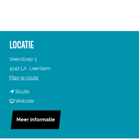
a
g
e
LOCATIE
Veerstoep 3
4142 LA
Leerdam
n
Plan je route
a
n
Route
a
a
v
Website
r
a
a
R
r
n
Meer informatie
e
R
R
d
e
e