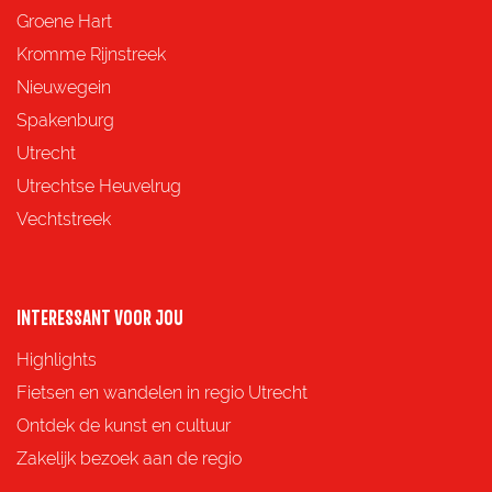
e
e
e
e
Groene Hart
z
z
z
z
Kromme Rijnstreek
e
e
e
e
Nieuwegein
p
p
p
p
Spakenburg
a
a
a
a
Utrecht
g
g
g
g
Utrechtse Heuvelrug
i
i
i
i
Vechtstreek
n
n
n
n
a
a
a
a
o
o
o
o
INTERESSANT VOOR JOU
p
p
p
p
Highlights
F
X
e
W
Fietsen en wandelen in regio Utrecht
a
-
h
Ontdek de kunst en cultuur
c
m
a
Zakelijk bezoek aan de regio
e
a
t