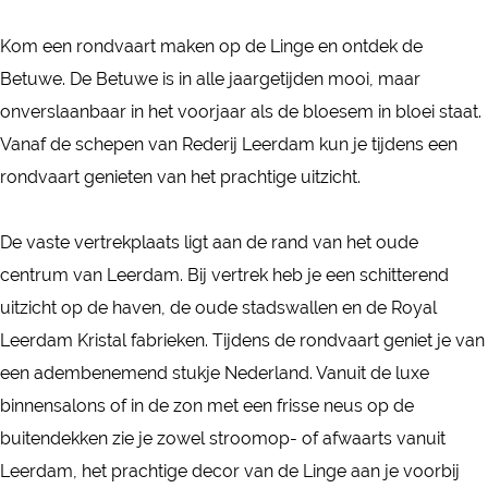
e
d
d
r
Kom een rondvaart maken op de Linge en ontdek de
e
e
i
Betuwe. De Betuwe is in alle jaargetijden mooi, maar
r
r
j
onverslaanbaar in het voorjaar als de bloesem in bloei staat.
i
i
L
Vanaf de schepen van Rederij Leerdam kun je tijdens een
j
j
e
rondvaart genieten van het prachtige uitzicht.
L
L
e
e
e
r
De vaste vertrekplaats ligt aan de rand van het oude
e
e
d
centrum van Leerdam. Bij vertrek heb je een schitterend
r
r
a
uitzicht op de haven, de oude stadswallen en de Royal
d
d
m
Leerdam Kristal fabrieken. Tijdens de rondvaart geniet je van
a
a
een adembenemend stukje Nederland. Vanuit de luxe
m
m
binnensalons of in de zon met een frisse neus op de
buitendekken zie je zowel stroomop- of afwaarts vanuit
Leerdam, het prachtige decor van de Linge aan je voorbij