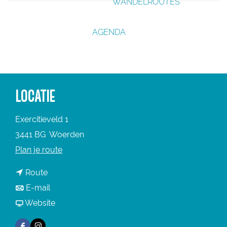
WANDELROUTES
g
e
AGENDA
LOCATIE
Exercitieveld 1
3441 BG
Woerden
n
Plan je route
a
n
Route
a
a
n
E-mail
r
a
a
v
Website
W
r
a
a
o