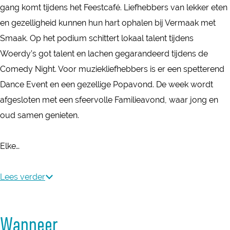
s
n
i
t
t
gang komt tijdens het Feestcafé. Liefhebbers van lekker eten
W
e
s
e
i
i
en gezelligheid kunnen hun hart ophalen bij Vermaak met
e
V
e
W
e
e
Smaak. Op het podium schittert lokaal talent tijdens
e
a
V
e
W
W
Woerdy’s got talent en lachen gegarandeerd tijdens de
k
k
a
e
e
e
Comedy Night. Voor muziekliefhebbers is er een spetterend
a
k
k
e
e
Dance Event en een gezellige Popavond. De week wordt
n
a
k
k
afgesloten met een sfeervolle Familieavond, waar jong en
t
n
oud samen genieten.
i
t
e
i
Elke…
W
e
e
W
Lees verder
e
e
k
e
Wanneer
k