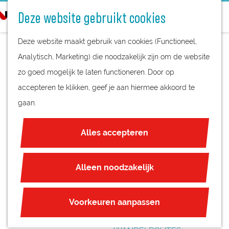
STREEKPRODUCTEN
o
Deze website gebruikt cookies
STREEKMUSEA
e
G
REGIOKAART
k
Deze website maakt gebruik van cookies (Functioneel,
a
NATUURGEBIEDEN
e
Analytisch, Marketing) die noodzakelijk zijn om de website
n
UNESCO WERELDERFGOED
n
zo goed mogelijk te laten functioneren. Door op
a
WOERDENSE
JUBILEUM
accepteren te klikken, geef je aan hiermee akkoord te
a
VAKANTIEWEEK
gaan.
r
PLAN JE BEZOEK
d
OVERNACHTEN
Alles accepteren
e
INTERACTIEVE KAART
h
ZAKELIJKE LOCATIES
o
Alleen noodzakelijk
REGIO TIPS
m
e
ROUTES
Voorkeuren aanpassen
p
FIETSROUTES
a