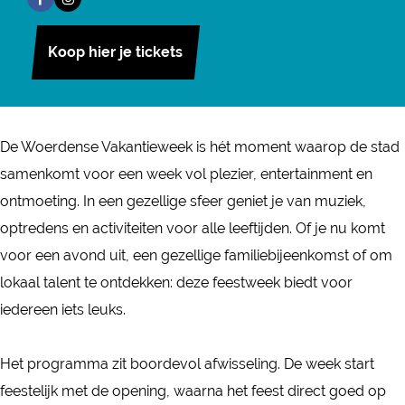
F
I
W
r
n
e
a
n
o
W
W
r
Koop hier je tickets
c
s
e
o
o
d
e
t
r
e
e
e
b
a
d
r
r
n
o
g
e
d
d
De Woerdense Vakantieweek is hét moment waarop de stad
s
o
r
n
e
e
samenkomt voor een week vol plezier, entertainment en
e
k
a
s
n
n
ontmoeting. In een gezellige sfeer geniet je van muziek,
V
W
m
e
s
s
optredens en activiteiten voor alle leeftijden. Of je nu komt
a
o
W
V
e
e
voor een avond uit, een gezellige familiebijeenkomst of om
k
e
o
a
V
V
lokaal talent te ontdekken: deze feestweek biedt voor
a
r
e
k
a
a
iedereen iets leuks.
n
d
r
a
k
k
t
e
d
n
a
a
Het programma zit boordevol afwisseling. De week start
i
n
e
t
n
n
feestelijk met de opening, waarna het feest direct goed op
e