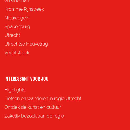
Groene Hart
z
z
z
z
Kromme Rijnstreek
e
e
e
e
Nieuwegein
p
p
p
p
Spakenburg
a
a
a
a
Utrecht
g
g
g
g
Utrechtse Heuvelrug
i
i
i
i
Vechtstreek
n
n
n
n
a
a
a
a
o
o
o
o
INTERESSANT VOOR JOU
p
p
p
p
Highlights
F
X
e
W
Fietsen en wandelen in regio Utrecht
a
-
h
Ontdek de kunst en cultuur
c
m
a
Zakelijk bezoek aan de regio
e
a
t